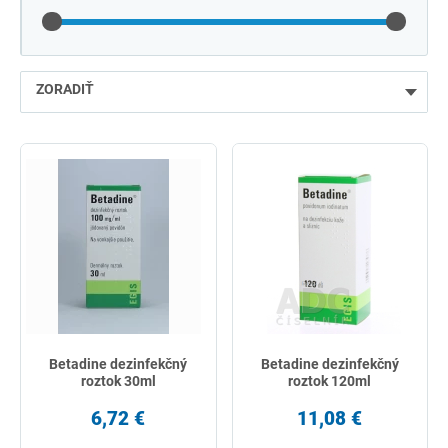
ZORADIŤ
najlacnejšie
najdrahšie
najpredávanejšie
podľa názvu od A
Betadine dezinfekčný
Betadine dezinfekčný
roztok 30ml
roztok 120ml
6,72 €
11,08 €