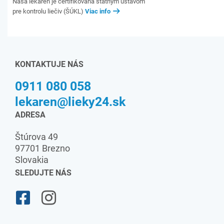
Naša lekáreň je certifikovaná štátnym ústavom
pre kontrolu liečiv (ŠÚKL)
Viac info
KONTAKTUJE NÁS
0911 080 058
lekaren@lieky24.sk
ADRESA
Štúrova 49
97701 Brezno
Slovakia
SLEDUJTE NÁS