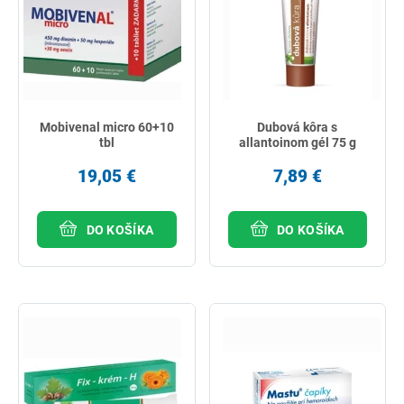
Mobivenal micro 60+10
Dubová kôra s
tbl
allantoinom gél 75 g
19,05 €
7,89 €
DO KOŠÍKA
DO KOŠÍKA