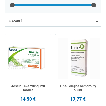
ZORADIŤ
najlacnejšie
najdrahšie
najpredávanejšie
podľa názvu od A
Aescín Teva 20mg 120
Fine6 olej na hemoroidy
tabliet
50 ml
14,50 €
17,77 €