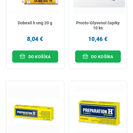
Dobexil h ung 20 g
Procto-Glyvenol čapíky
10 ks
8,04 €
10,46 €
DO KOŠÍKA
DO KOŠÍKA