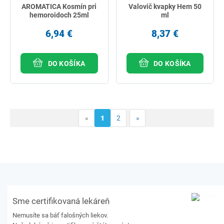
AROMATICA Kosmín pri
Valovič kvapky Hem 50
hemoroidoch 25ml
ml
6,94 €
8,37 €
DO KOŠÍKA
DO KOŠÍKA
«
1
2
»
Sme certifikovaná lekáreň
Nemusíte sa báť falošných liekov.