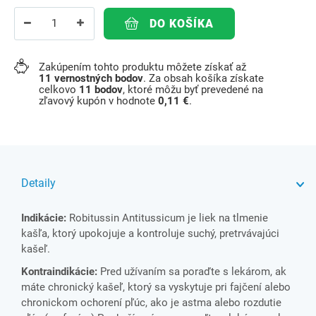
DO KOŠÍKA
Zakúpením tohto produktu môžete získať až
11
vernostných bodov
. Za obsah košíka získate
celkovo
11
bodov
, ktoré môžu byť prevedené na
zľavový kupón v hodnote
0,11 €
.
Detaily
Indikácie:
Robitussin Antitussicum je liek na tlmenie
kašľa, ktorý upokojuje a kontroluje suchý, pretrvávajúci
kašeľ.
Kontraindikácie:
Pred užívaním sa poraďte s lekárom, ak
máte chronický kašeľ, ktorý sa vyskytuje pri fajčení alebo
chronickom ochorení pľúc, ako je astma alebo rozdutie