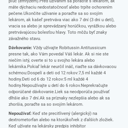
pľúc (emfyzém).Pred užívaním sa poraďte s lekárom, ak
máte dýchaciu nedostatočnosť alebo trpíte ochorením
pečene.Ukončite užívanie a poraďte sa so svojím
lekárom, ak kašeľ pretrváva viac ako 7 dní (3 dni u detí),
vracia sa alebo je sprevádzaný horúčkou, vyrážkou alebo
pretrvávajúcou bolesťou hlavy. Toto môžu byť znaky
závažného stavu.
Dávkovanie:
Vždy užívajte Robitussin Antitussicum
presne tak, ako Vám povedal Váš lekár. Ak si nie ste
niečím istý, overte si to u svojho lekára alebo
lekárnika.Pokiaľ lekár neurčil ináč, riaďte sa dávkovacou
schémou:Dospelí a deti od 12 rokov:7,5 ml každé 4
hodiny.Deti od 6 do 12 rokov:5 ml každé 4
hodiny.Nepoužívajte u detí do 6 rokov.Neprekračujte
odporúčané dávkovanie.Liek sa neodporúča používať
dlhšie ako 7 dní.Ak sa príznaky nezlepšia alebo ak sa
zhoršia, poraďte sa so svojím lekárom.
Nepoužívať:
Keď ste precitlivený (alergický) na
dextrometorfan alebo na ktorúkoľvek z ďalších zložiek
.
Keď užívate na lekársky predpis inhibítor