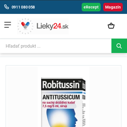
0911 080 058
eRecept
Magazín