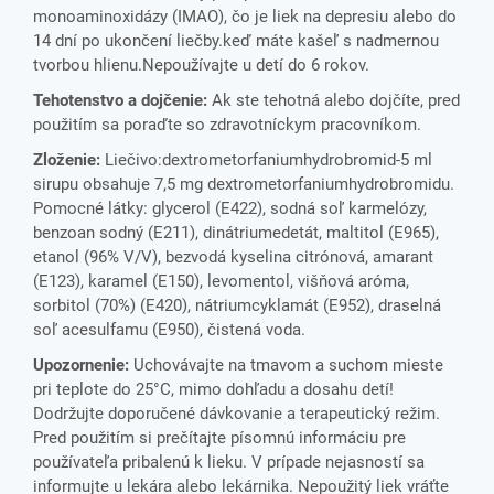
monoaminoxidázy (IMAO),
čo je liek na depresiu
alebo do
14 dní po ukončení liečby.
keď máte kašeľ s nadmernou
tvorbou hlienu.Nepoužívajte u detí do 6 rokov.
Tehotenstvo a dojčenie:
Ak ste tehotná alebo dojčíte, pred
použitím sa poraďte so zdravotníckym pracovníkom.
Zloženie:
Liečivo:dextrometorfaniumhydrobromid
-5 ml
sirupu obsahuje 7,5 mg dextrometorfaniumhydrobromidu.
Pomocné látky: glycerol (E422), sodná soľ karmelózy,
benzoan sodný (E211), dinátriumedetát, maltitol (E965),
etanol (96% V/V), bezvodá kyselina citrónová, amarant
(E123), karamel (E150), levomentol, višňová aróma,
sorbitol (70%) (E420), nátriumcyklamát (E952), draselná
soľ acesulfamu (E950), čistená voda.
Upozornenie:
Uchovávajte na tmavom a suchom mieste
pri teplote do 25°C, mimo dohľadu a dosahu detí!
Dodržujte doporučené dávkovanie a terapeutický režim.
Pred použitím si prečítajte písomnú informáciu pre
používateľa pribalenú k lieku. V prípade nejasností sa
informujte u lekára alebo lekárnika. Nepoužitý liek vráťte