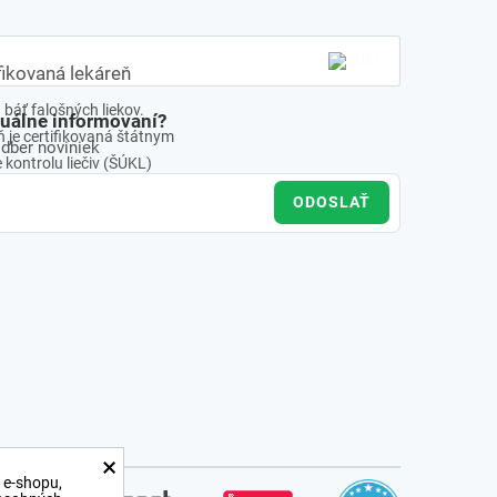
fikovaná lekáreň
báť falošných liekov.
tuálne informovaní?
 je certifikovaná štátnym
odber noviniek
kontrolu liečiv (ŠÚKL)
ODOSLAŤ
×
 e-shopu,