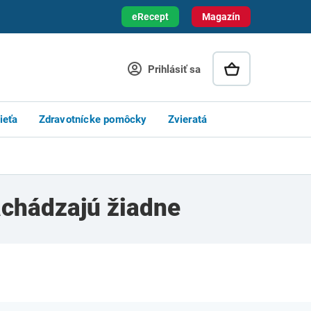
eRecept
Magazín
Prihlásiť sa
ieťa
Zdravotnícke pomôcky
Zvieratá
nachádzajú žiadne