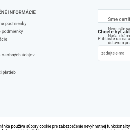
ČNÉ INFORMÁCIE
Sme certi
né podmienky
Nemusíte sa 
e podmienky
Chcete byť ak
Naša lekáreň
Prihláste sa na 
ácie
ústavom pre 
 osobných údajov
 platieb
ránka používa súbory cookie pre zabezpečenie nevyhnutnej funkcionality