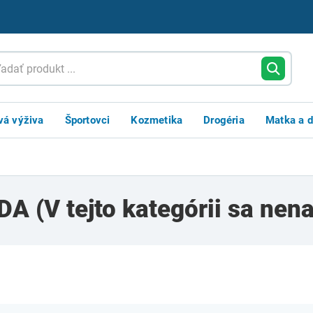
vá výživa
Športovci
Kozmetika
Drogéria
Matka a d
ODA
(V tejto kategórii sa ne