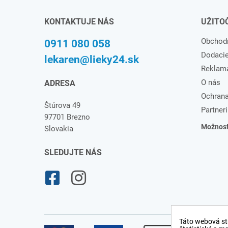
KONTAKTUJE NÁS
UŽITO
Obchod
0911 080 058
Dodaci
lekaren@lieky24.sk
Reklam
O nás
ADRESA
Ochrana
Štúrova 49
Partneri
97701 Brezno
Možnosti
Slovakia
SLEDUJTE NÁS
Táto webová st