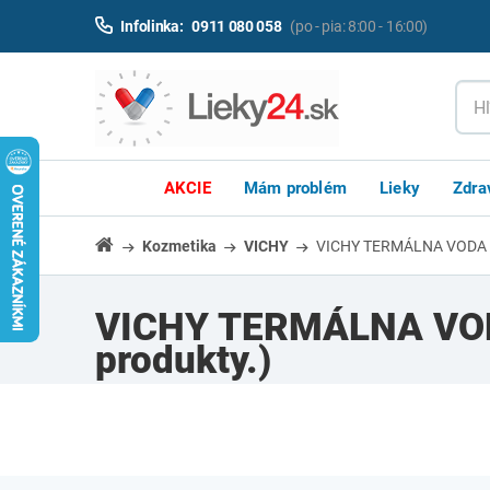
Infolinka:
0911 080 058
(po - pia: 8:00 - 16:00)
AKCIE
Mám problém
Lieky
Zdra
Kozmetika
VICHY
VICHY TERMÁLNA VODA
VICHY TERMÁLNA V
produkty.)