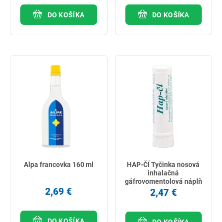
DO KOŠÍKA
DO KOŠÍKA
Alpa francovka 160 ml
HAP-ČÍ Tyčinka nosová
inhalačná
gáfrovomentolová náplň
2,69 €
1 ks
2,47 €
DO KOŠÍKA
DO KOŠÍKA