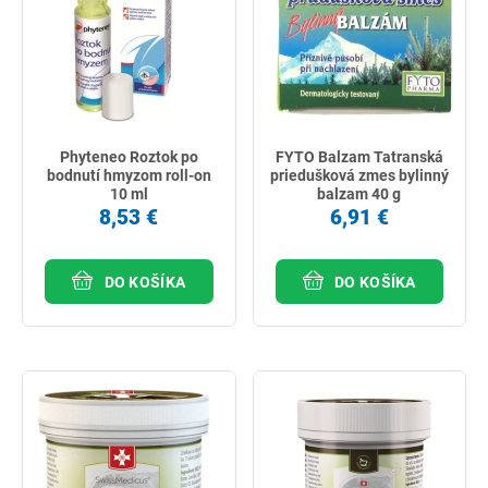
Phyteneo Roztok po
FYTO Balzam Tatranská
bodnutí hmyzom roll-on
priedušková zmes bylinný
10 ml
balzam 40 g
8,53 €
6,91 €
DO KOŠÍKA
DO KOŠÍKA