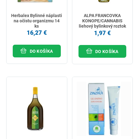
Herbalex Bylinné náplasti
ALPA FRANCOVKA
na očistu organizmu 14
KONOPE/CANNABIS
ks
liehový bylinkový roztok
60 ml
16,27 €
1,97 €
DO KOŠÍKA
DO KOŠÍKA