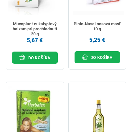
Mucoplant eukalyptový
Pinio-Nasal nosová masť
balzam pri prechladnutí
10 g
20 g
5,25 €
5,67 €
DO KOŠÍKA
DO KOŠÍKA