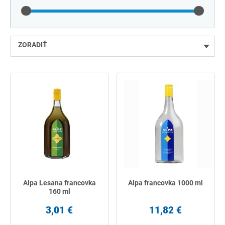
ZORADIŤ
najlacnejšie
najdrahšie
najpredávanejšie
podľa názvu od A
Alpa Lesana francovka
Alpa francovka 1000 ml
160 ml
3,01 €
11,82 €