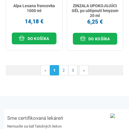
Alpa Lesana francovka
ZINZALA UPOKOJUJÚCI
1000 ml
GÉL po uštipnutí hmyzom
20 ml
14,18 €
6,25 €
DO KOŠÍKA
DO KOŠÍKA
«
1
2
3
»
Sme certifikovaná lekáreň
Nemusíte sa báť falošných liekov.