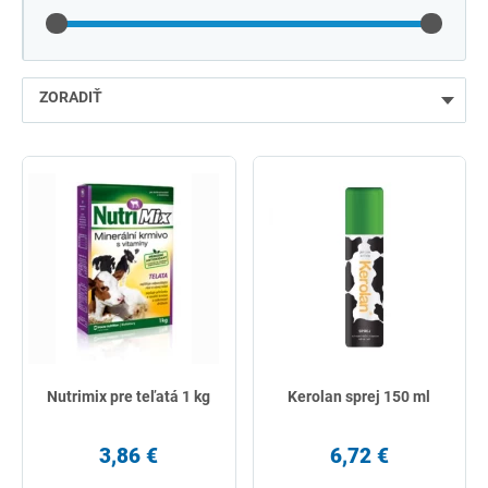
ZORADIŤ
najlacnejšie
najdrahšie
najpredávanejšie
podľa názvu od A
Nutrimix pre teľatá 1 kg
Kerolan sprej 150 ml
3,86 €
6,72 €