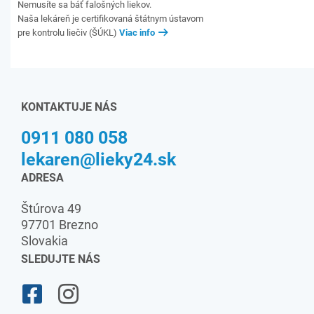
Nemusíte sa báť falošných liekov.
Naša lekáreň je certifikovaná štátnym ústavom
pre kontrolu liečiv (ŠÚKL)
Viac info
KONTAKTUJE NÁS
0911 080 058
lekaren@lieky24.sk
ADRESA
Štúrova 49
97701 Brezno
Slovakia
SLEDUJTE NÁS