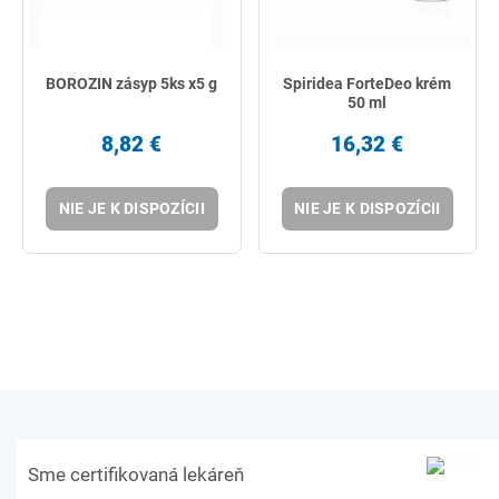
BOROZIN zásyp 5ks x5 g
Spiridea ForteDeo krém
50 ml
8,82 €
16,32 €
NIE JE K DISPOZÍCII
NIE JE K DISPOZÍCII
Sme certifikovaná lekáreň