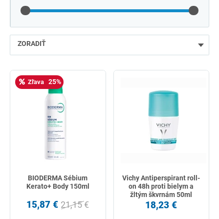
ZORADIŤ
najlacnejšie
25%
Zľava
najdrahšie
najpredávanejšie
podľa názvu od A
BIODERMA Sébium
Vichy Antiperspirant roll-
Kerato+ Body 150ml
on 48h proti bielym a
žltým škvrnám 50ml
15,87 €
18,23 €
21,15 €