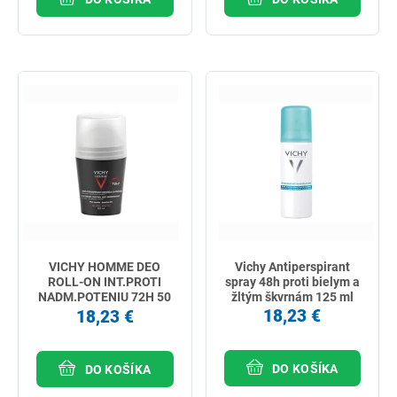
VICHY HOMME DEO
Vichy Antiperspirant
ROLL-ON INT.PROTI
spray 48h proti bielym a
NADM.POTENIU 72H 50
žltým škvrnám 125 ml
ml
18,23 €
18,23 €
DO KOŠÍKA
DO KOŠÍKA