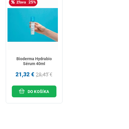
25%
Zľava
Bioderma Hydrabio
Sérum 40ml
21,32 €
28,43 €
DO KOŠÍKA