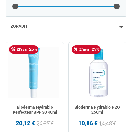
ZORADIŤ
najlacnejšie
25%
25%
Zľava
Zľava
najdrahšie
najpredávanejšie
podľa názvu od A
Bioderma Hydrabio
Bioderma Hydrabio H2O
Perfecteur SPF 30 40ml
250ml
20,12 €
10,86 €
26,83 €
14,48 €