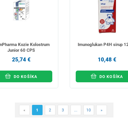
nPharma Kozie Kolostrum
Imunoglukan P4H sirup 1
Junior 60 CPS
25,74 €
10,48 €
DO KOŠÍKA
DO KOŠÍKA
«
1
2
3
...
10
»