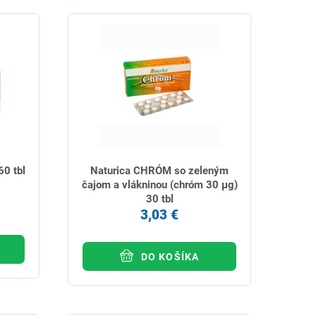
0 tbl
Naturica CHRÓM so zeleným
čajom a vlákninou (chróm 30 µg)
30 tbl
3,03 €
DO KOŠÍKA