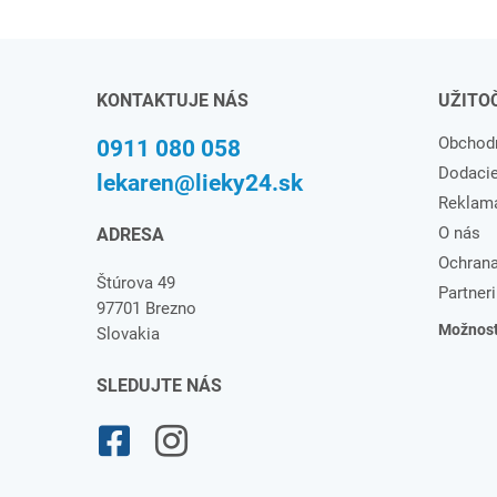
KONTAKTUJE NÁS
UŽITO
Obchod
0911 080 058
Dodaci
lekaren@lieky24.sk
Reklam
O nás
ADRESA
Ochrana
Štúrova 49
Partneri
97701 Brezno
Možnosti
Slovakia
SLEDUJTE NÁS