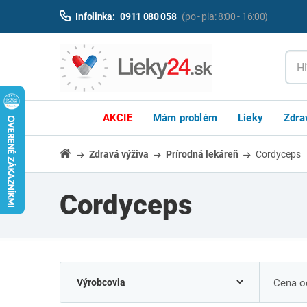
Infolinka:
0911 080 058
(po - pia: 8:00 - 16:00)
AKCIE
Mám problém
Lieky
Zdra
Zdravá výživa
Prírodná lekáreň
Cordyceps
Cordyceps
Cena od