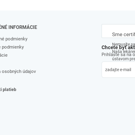
ČNÉ INFORMÁCIE
Sme certi
né podmienky
Nemusíte sa 
e podmienky
Chcete byť ak
Naša lekáreň
Prihláste sa na 
ácie
ústavom pre 
 osobných údajov
 platieb