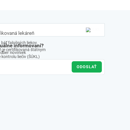
fikovaná lekáreň
báť falošných liekov.
tuálne informovaní?
 je certifikovaná štátnym
odber noviniek
kontrolu liečiv (ŠÚKL)
ODOSLAŤ