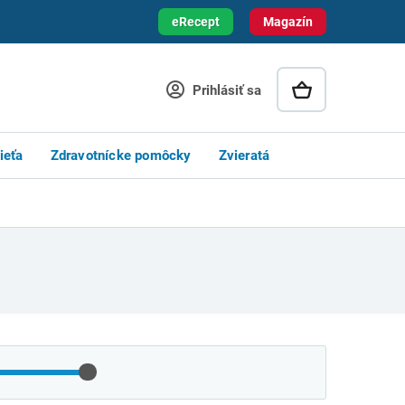
eRecept
Magazín
Prihlásiť sa
ieťa
Zdravotnícke pomôcky
Zvieratá