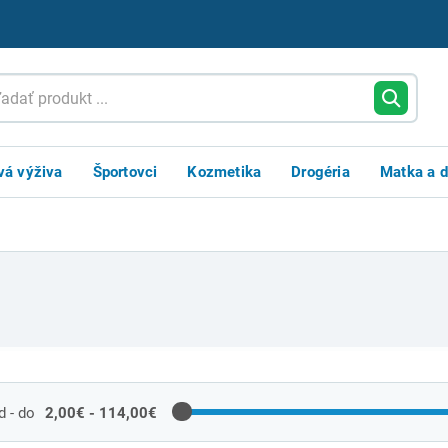
vá výživa
Športovci
Kozmetika
Drogéria
Matka a d
 - do
2,00€ - 114,00€