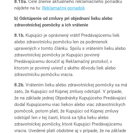
8.10a.
Celé znenie aktuálneho reklamačného poriadku
nájdete na tu:
Reklamačný poriadok
b) Odstúpenie od zmluvy pri objednaní lieku alebo
zdravotníckej pomôcky a ich vrátenie
8.1b.
Kupujúci je oprávnený vrátiť Predávajúcemu liek
alebo zdravotnícku pomôcku len za podmienok
upravených v tomto článku. Spolu s vrátením lieku alebo
zdravotníckej pomôcky je Kupujúci povinný
Predávajúcemu doručiť aj Reklamačný protokol, v
ktorom je povinný uviesť z akého dôvodu liek alebo
zdravotnícku pomôcku vracia.
8.2b.
Vrátením lieku alebo zdravotníckej pomôcky sa má
zato, že Kupujúci od Kúpnej zmluvy odstúpil. V prípade,
že na základe jednej Objednávky Kupujúceho Predávajúci
dodal Kupujúcemu viac liekov alebo viac zdravotníckych
pomôcok, potom platí, že Kupujúci od Kúpnej zmluvy
odstúpil len v tej časti, ktorá sa týka lieku alebo
zdravotníckej pomôcky, ktoré Kupujúci Predávajúcemu
vracia. Uvedené platí obdobne aj v prípade, že na základe