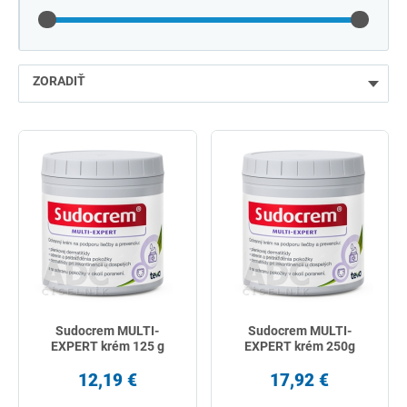
ZORADIŤ
najlacnejšie
najdrahšie
najpredávanejšie
podľa názvu od A
Sudocrem MULTI-
Sudocrem MULTI-
EXPERT krém 125 g
EXPERT krém 250g
12,19 €
17,92 €