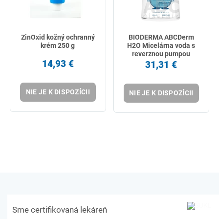
ZinOxid kožný ochranný
BIODERMA ABCDerm
krém 250 g
H2O Micelárna voda s
reverznou pumpou
14,93 €
1000ml
31,31 €
NIE JE K DISPOZÍCII
NIE JE K DISPOZÍCII
Sme certifikovaná lekáreň