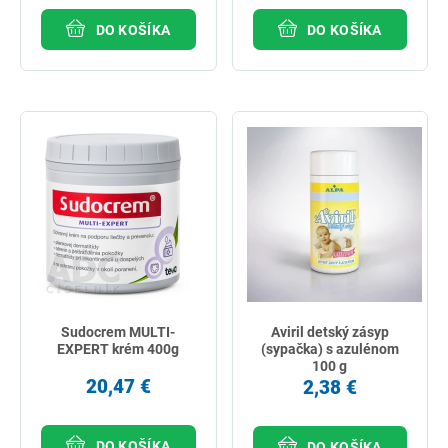
DO KOŠÍKA
DO KOŠÍKA
Sudocrem MULTI-
Aviril detský zásyp
EXPERT krém 400g
(sypačka) s azulénom
100 g
20,47 €
2,38 €
DO KOŠÍKA
DO KOŠÍKA