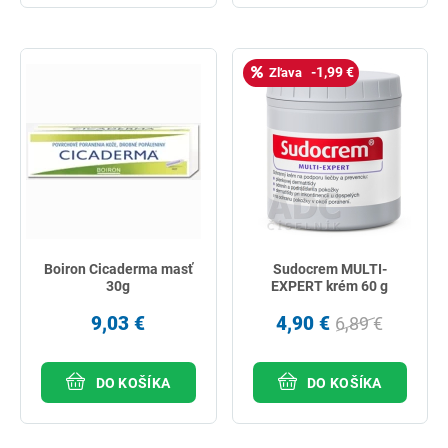
-1,99 €
Zľava
Boiron Cicaderma masť
Sudocrem MULTI-
30g
EXPERT krém 60 g
9,03 €
4,90 €
6,89 €
DO KOŠÍKA
DO KOŠÍKA