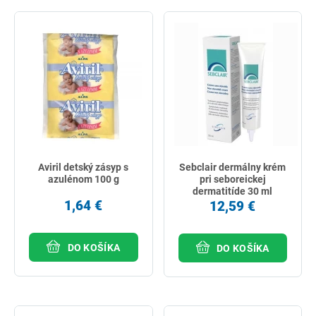
Aviril detský zásyp s
Sebclair dermálny krém
azulénom 100 g
pri seboreickej
dermatitíde 30 ml
1,64 €
12,59 €
DO KOŠÍKA
DO KOŠÍKA