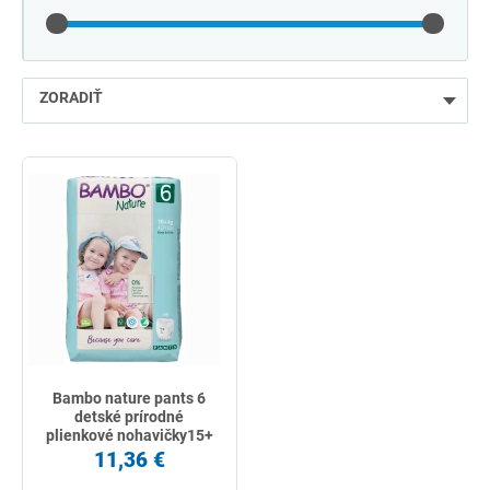
ZORADIŤ
najlacnejšie
najdrahšie
najpredávanejšie
podľa názvu od A
Bambo nature pants 6
detské prírodné
plienkové nohavičky15+
kg 18 ks
11,36 €