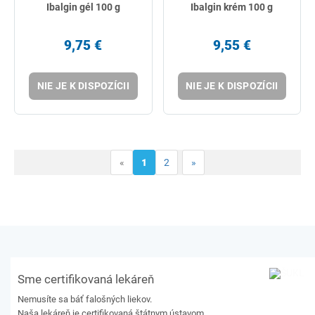
Ibalgin gél 100 g
Ibalgin krém 100 g
9,75 €
9,55 €
NIE JE K DISPOZÍCII
NIE JE K DISPOZÍCII
«
1
2
»
Sme certifikovaná lekáreň
Nemusíte sa báť falošných liekov.
Naša lekáreň je certifikovaná štátnym ústavom