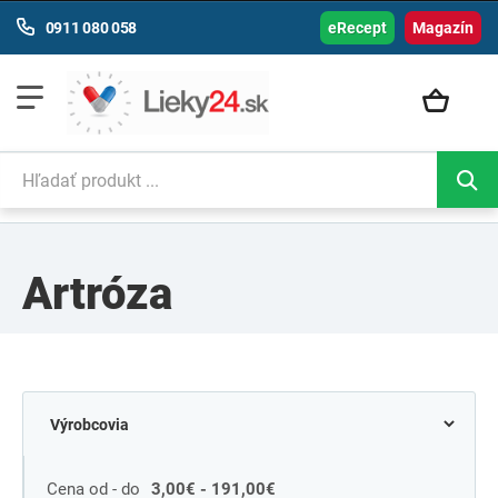
0911 080 058
eRecept
Magazín
Artróza
Cena od - do
3,00€ - 191,00€