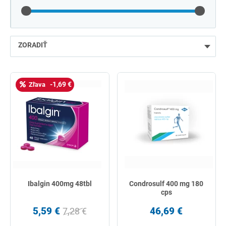
ZORADIŤ
najlacnejšie
-1,69 €
Zľava
najdrahšie
najpredávanejšie
podľa názvu od A
Ibalgin 400mg 48tbl
Condrosulf 400 mg 180
cps
5,59 €
46,69 €
7,28 €