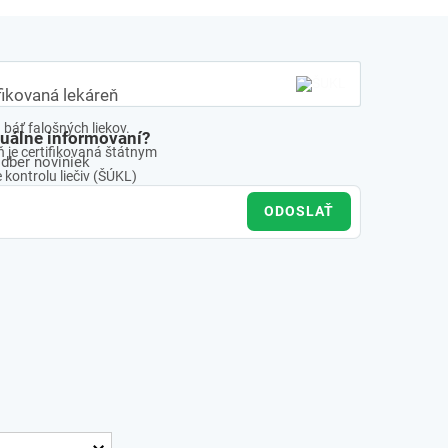
fikovaná lekáreň
báť falošných liekov.
tuálne informovaní?
 je certifikovaná štátnym
odber noviniek
kontrolu liečiv (ŠÚKL)
ODOSLAŤ