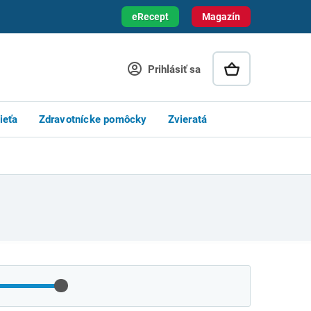
eRecept
Magazín
Prihlásiť sa
ieťa
Zdravotnícke pomôcky
Zvieratá