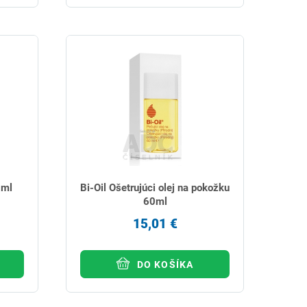
5ml
Bi-Oil Ošetrujúci olej na pokožku
60ml
15,01 €
DO KOŠÍKA