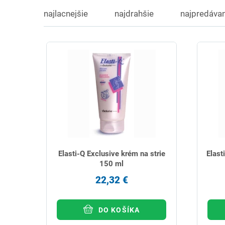
najlacnejšie
najdrahšie
najpredávan
Elasti-Q Exclusive krém na strie
Elast
150 ml
22,32 €
DO KOŠÍKA