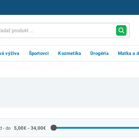
vá výživa
Športovci
Kozmetika
Drogéria
Matka a d
 - do
5,00€ - 34,00€