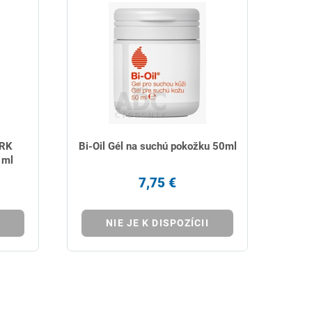
RK
Bi-Oil Gél na suchú pokožku 50ml
 ml
7,75 €
NIE JE K DISPOZÍCII