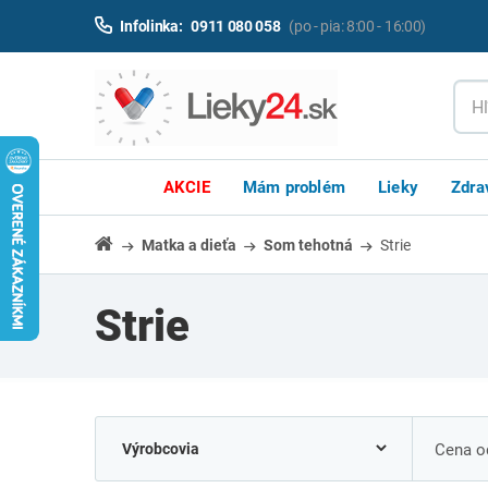
Infolinka:
0911 080 058
(po - pia: 8:00 - 16:00)
AKCIE
Mám problém
Lieky
Zdra
Matka a dieťa
Som tehotná
Strie
Strie
Cena od