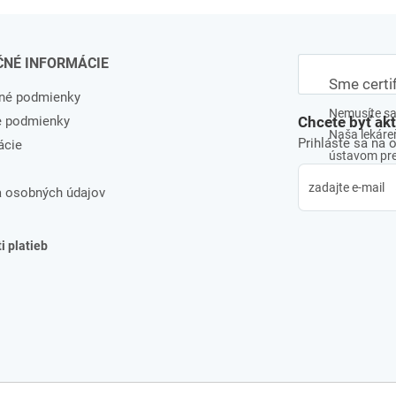
ČNÉ INFORMÁCIE
Sme certi
né podmienky
Nemusíte sa 
e podmienky
Chcete byť ak
Naša lekáreň
Prihláste sa na 
ácie
ústavom pre 
 osobných údajov
 platieb