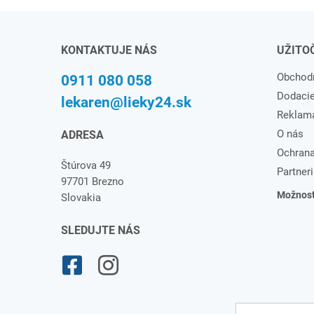
KONTAKTUJE NÁS
UŽITO
Obchod
0911 080 058
Dodaci
lekaren@lieky24.sk
Reklam
O nás
ADRESA
Ochrana
Štúrova 49
Partneri
97701 Brezno
Možnosti
Slovakia
SLEDUJTE NÁS