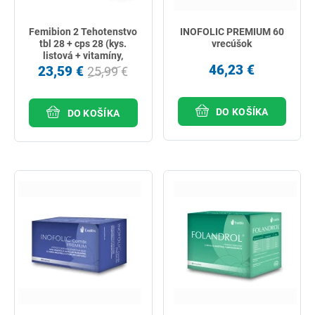
Femibion 2 Tehotenstvo
INOFOLIC PREMIUM 60
tbl 28 + cps 28 (kys.
vrecúšok
listová + vitamíny,
minerály + DHA) 56 ks
46,23 €
23,59 €
25,99 €
DO KOŠÍKA
DO KOŠÍKA