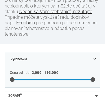
poznatky ponúkajú možnosti podpory a liečby
neplodnosti, o ktorých sa môžete dočítať aj v
článku
Nedarí sa Vám otehotnieť, nezúfajte
.
Prípadne môžete vyskúšať radu doplnkov
napr.
Femibion
pre podporu potrieb matky pri
plánovaní tehotenstva a bábätka počas
tehotenstva.
Cena od - do
2,00€ - 193,00€
ZORADIŤ