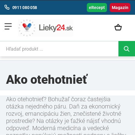
0911 080 058
eRecept
Magazín
Ako otehotnieť
Ako otehotnieť? Bohužaľ čoraz častejšia
otázka nejedného páru. Daň za ekonomický
rozvoj, emancipáciu žien, znečistené životné
prostredie? Na otázky je ťažké nájsť vhodnú
odpoveď. Moderná medicína a vedecké