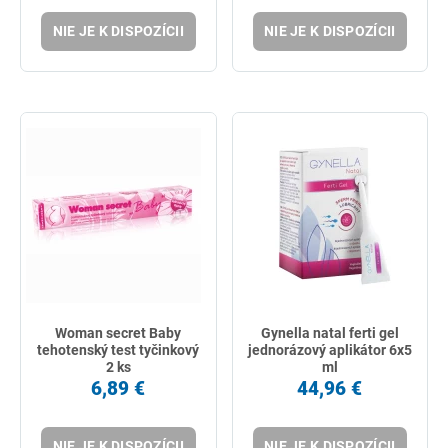
NIE JE K DISPOZÍCII
NIE JE K DISPOZÍCII
Woman secret Baby
Gynella natal ferti gel
tehotenský test tyčinkový
jednorázový aplikátor 6x5
2 ks
ml
6,89 €
44,96 €
NIE JE K DISPOZÍCII
NIE JE K DISPOZÍCII