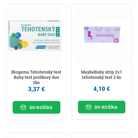
najlacnejšie
najdrahšie
najpredávanejšie
podľa názvu od A
Biogema Tehotenský test
MaybeBaby strip 2v1
Baby test prúžkový duo
tehotenský test 2 ks
2ks
4,10 €
3,37 €
DO KOŠÍKA
DO KOŠÍKA