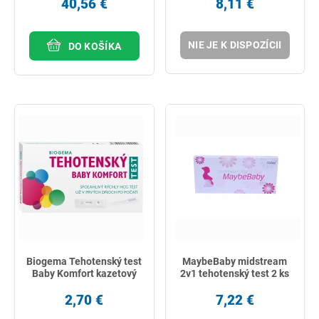
40,56 €
8,11 €
NIE JE K DISPOZÍCII
DO KOŠÍKA
Biogema Tehotenský test
MaybeBaby midstream
Baby Komfort kazetový
2v1 tehotenský test 2 ks
2,70 €
7,22 €