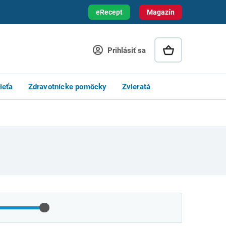
eRecept
Magazín
Prihlásiť sa
ieťa
Zdravotnícke pomôcky
Zvieratá