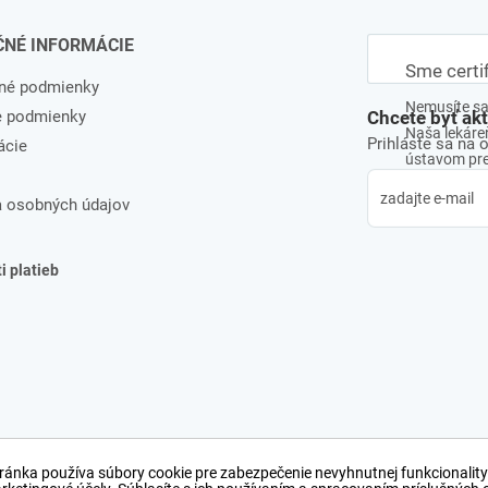
ČNÉ INFORMÁCIE
Sme certi
né podmienky
Nemusíte sa 
e podmienky
Chcete byť ak
Naša lekáreň
Prihláste sa na 
ácie
ústavom pre 
 osobných údajov
 platieb
ránka používa súbory cookie pre zabezpečenie nevyhnutnej funkcionality