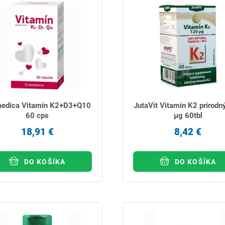
edica Vitamín K2+D3+Q10
JutaVit Vitamín K2 prírodn
60 cps
µg 60tbl
18,91 €
8,42 €
DO KOŠÍKA
DO KOŠÍKA