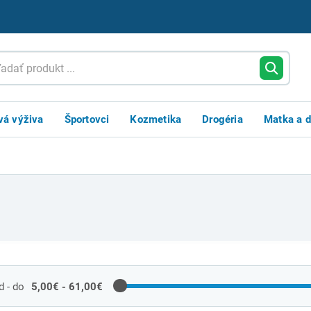
vá výživa
Športovci
Kozmetika
Drogéria
Matka a d
 - do
5,00€ - 61,00€