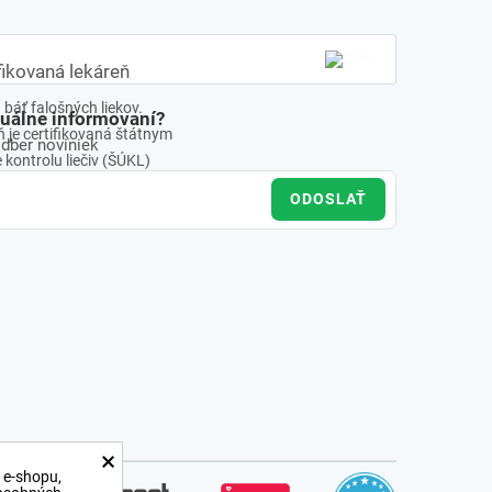
fikovaná lekáreň
báť falošných liekov.
tuálne informovaní?
 je certifikovaná štátnym
odber noviniek
kontrolu liečiv (ŠÚKL)
ODOSLAŤ
×
 e-shopu,