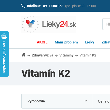
Infolinka:
0911 080 058
(po - pia: 8:00 - 16:00)
AKCIE
Mám problém
Lieky
Zdra
Zdravá výživa
Vitamíny
Vitamín K2
Vitamín K2
Cena od