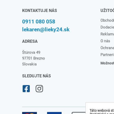
KONTAKTUJE NÁS
UŽITO
Obchod
0911 080 058
Dodaci
lekaren@lieky24.sk
Reklam
O nás
ADRESA
Ochrana
Štúrova 49
Partneri
97701 Brezno
Možnosti
Slovakia
SLEDUJTE NÁS
Táto webová st