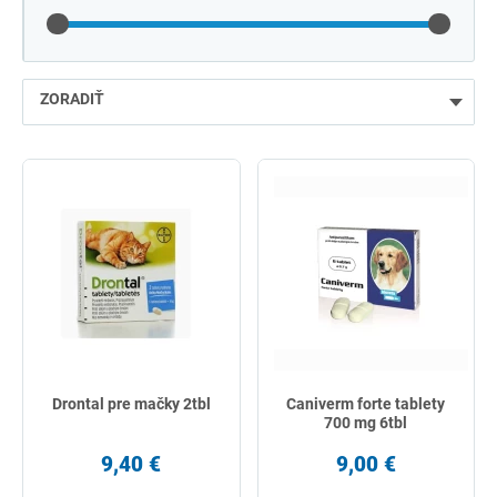
ZORADIŤ
najlacnejšie
najdrahšie
najpredávanejšie
podľa názvu od A
Drontal pre mačky 2tbl
Caniverm forte tablety
700 mg 6tbl
9,40 €
9,00 €