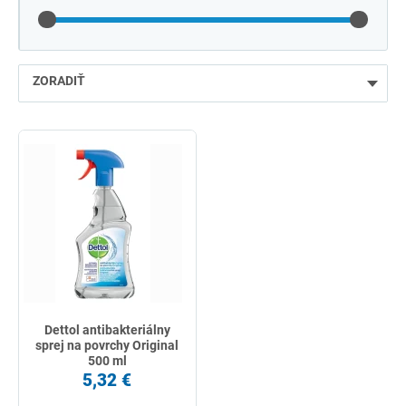
ZORADIŤ
najlacnejšie
najdrahšie
najpredávanejšie
podľa názvu od A
Dettol antibakteriálny
sprej na povrchy Original
500 ml
5,32 €