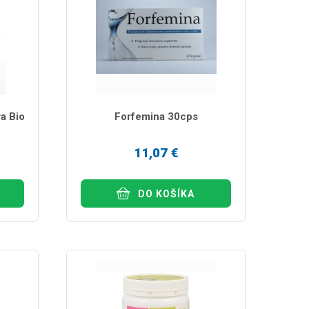
a Bio
Forfemina 30cps
11,07 €
DO KOŠÍKA