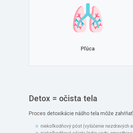
Pľúca
Detox = očista tela
Proces detoxikácie nášho tela môže zahŕňať
niekoľkodňový pôst (vylúčenie nezdravých a 