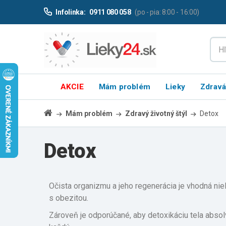
Infolinka:
0911 080 058
(po - pia: 8:00 - 16:00)
AKCIE
Mám problém
Lieky
Zdravá
Mám problém
Zdravý životný štýl
Detox
Detox
Očista organizmu a jeho regenerácia je vhodná nie
s obezitou.
Zároveň je odporúčané, aby detoxikáciu tela abso