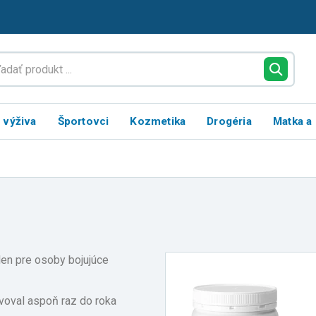
 výživa
Športovci
Kozmetika
Drogéria
Matka a 
len pre osoby bojujúce
lvoval aspoň raz do roka