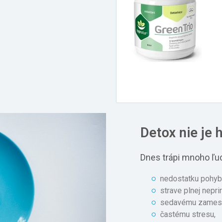
Detox nie je h
Dnes trápi mnoho ľud
nedostatku pohyb
strave plnej nepri
sedavému zamest
častému stresu,