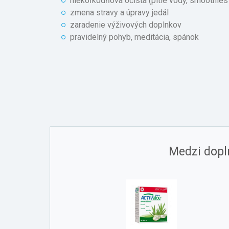
niekoľkodňová očista (pitie vody, smoothies 
zmena stravy a úpravy jedál
zaradenie výživových doplnkov
pravidelný pohyb, meditácia, spánok
Medzi dopl