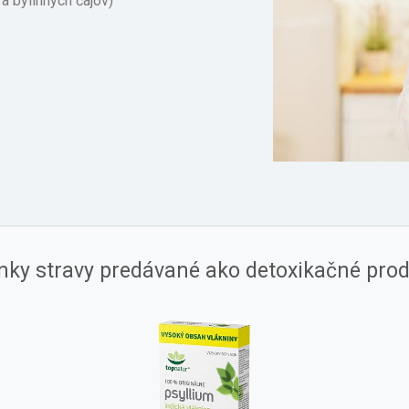
a bylinných čajov)
nky stravy predávané ako detoxikačné produ