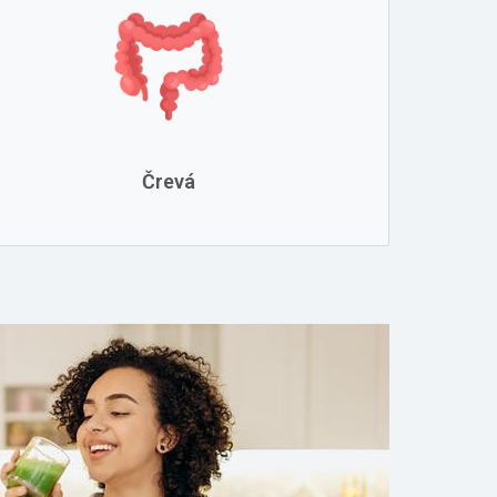
Črevá