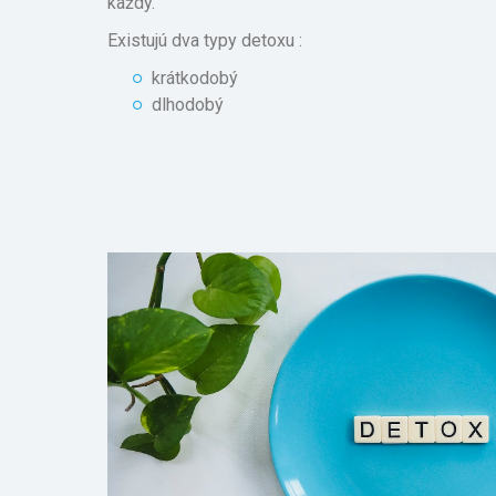
každý.
Existujú dva typy detoxu :
krátkodobý
dlhodobý