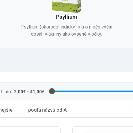
Psyllium
Psyllium (skorocel indický) má o niečo vyšší
obsah vlákniny ako ovsené vločky.
d - do
2,00€ - 41,00€
nejšie
podľa názvu od A