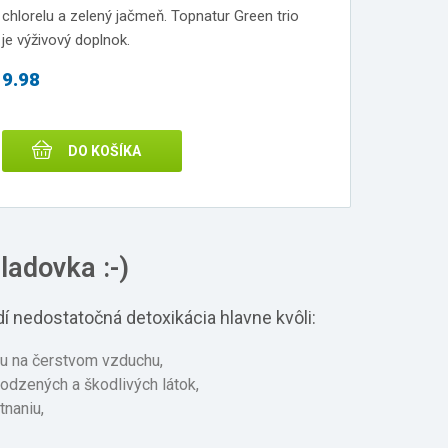
chlorelu a zelený jačmeň. Topnatur Green trio
je výživový doplnok.
9.98
DO KOŠÍKA
ladovka :-)
í nedostatočná detoxikácia hlavne kvôli:
u na čerstvom vzduchu,
rodzených a škodlivých látok,
naniu,