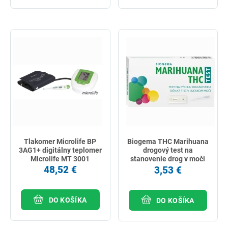
Tlakomer Microlife BP
Biogema THC Marihuana
3AG1+ digitálny teplomer
drogový test na
Microlife MT 3001
stanovenie drog v moči
1ks
48,52 €
3,53 €
DO KOŠÍKA
DO KOŠÍKA