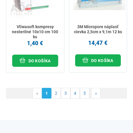
Vliwasoft kompresy
3M Micropore náplasť
nesterilné 10x10 cm 100
cievka 2,5cm x 9,1m 12 ks
ks
14,47 €
1,40 €
DO KOŠÍKA
DO KOŠÍKA
«
1
2
3
4
5
»