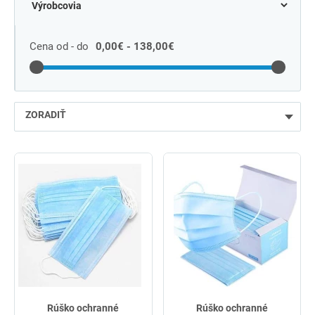
Cena od - do
0,00€ - 138,00€
ZORADIŤ
najlacnejšie
najdrahšie
najpredávanejšie
podľa názvu od A
Rúško ochranné
Rúško ochranné