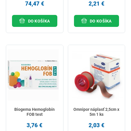
74,47 €
2,21 €
DO KOŠÍKA
DO KOŠÍKA
Biogema Hemoglobín
Omnipor náplasť 2,5cm x
FOB test
5m 1 ks
3,76 €
2,03 €