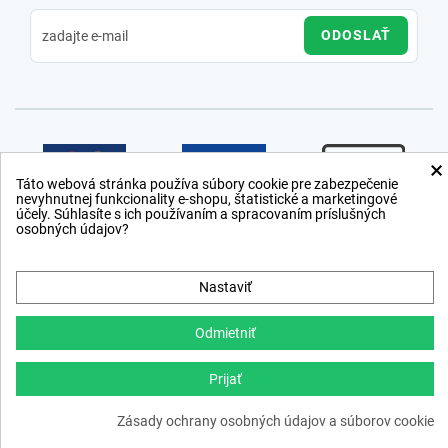
ODOSLAŤ
×
Táto webová stránka používa súbory cookie pre zabezpečenie
nevyhnutnej funkcionality e-shopu, štatistické a marketingové
účely. Súhlasíte s ich používaním a spracovaním príslušných
osobných údajov?
Nastaviť
Odmietniť
Prijať
Copyright © 2012 − 2026
webdesign
,
ppc
›
netsuccess.sk
Zásady ochrany osobných údajov a súborov cookie