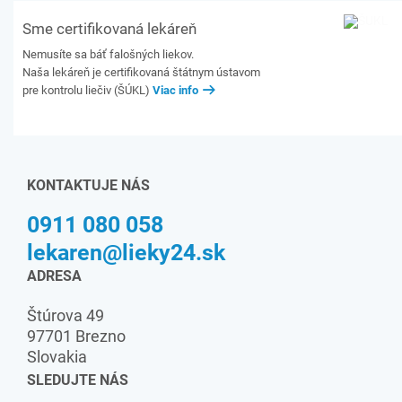
Sme certifikovaná lekáreň
Nemusíte sa báť falošných liekov.
Naša lekáreň je certifikovaná štátnym ústavom
pre kontrolu liečiv (ŠÚKL)
Viac info
KONTAKTUJE NÁS
0911 080 058
lekaren@lieky24.sk
ADRESA
Štúrova 49
97701 Brezno
Slovakia
SLEDUJTE NÁS