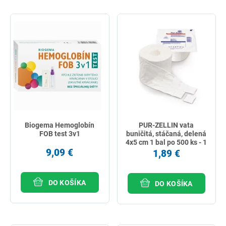
Biogema Hemoglobín
PUR-ZELLIN vata
FOB test 3v1
buničitá, stáčaná, delená
4x5 cm 1 bal po 500 ks - 1
9,09 €
kotúč
1,89 €
DO KOŠÍKA
DO KOŠÍKA