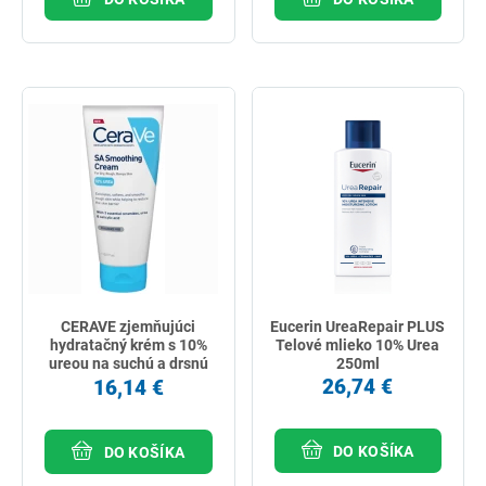
CERAVE zjemňujúci
Eucerin UreaRepair PLUS
hydratačný krém s 10%
Telové mlieko 10% Urea
ureou na suchú a drsnú
250ml
pokožku 177ml
26,74 €
16,14 €
DO KOŠÍKA
DO KOŠÍKA