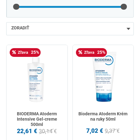
ZORADIŤ
najlacnejšie
25%
25%
Zľava
Zľava
najdrahšie
najpredávanejšie
podľa názvu od A
BIODERMA Atoderm
Bioderma Atoderm Krém
Intensive Gel-creme
na ruky 50ml
500ml
7,02 €
22,61 €
9,37 €
30,14 €