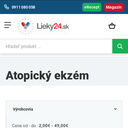
0911 080 058
eRecept
Magazín
Atopický ekzém
Cena od - do
2,00€ - 49,00€