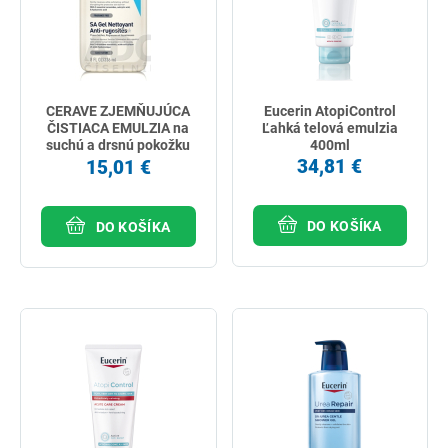
CERAVE ZJEMŇUJÚCA
Eucerin AtopiControl
ČISTIACA EMULZIA na
Ľahká telová emulzia
suchú a drsnú pokožku
400ml
236 ml
34,81 €
15,01 €
DO KOŠÍKA
DO KOŠÍKA