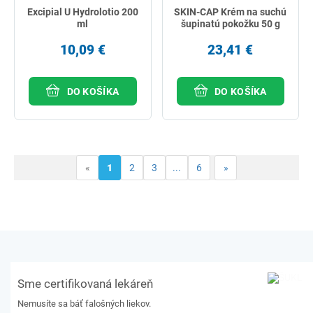
Excipial U Hydrolotio 200
SKIN-CAP Krém na suchú
ml
šupinatú pokožku 50 g
10,09 €
23,41 €
DO KOŠÍKA
DO KOŠÍKA
«
1
2
3
...
6
»
Sme certifikovaná lekáreň
Nemusíte sa báť falošných liekov.