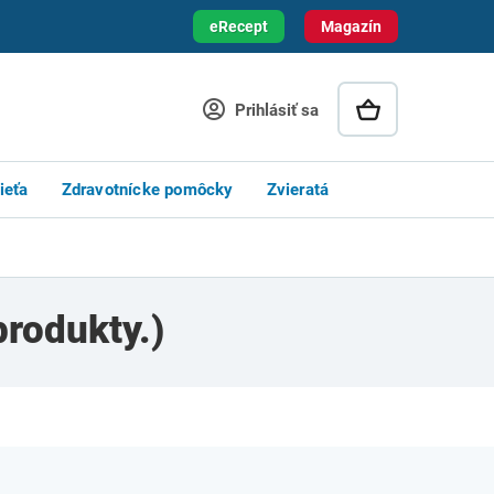
eRecept
Magazín
Prihlásiť sa
ieťa
Zdravotnícke pomôcky
Zvieratá
produkty.)