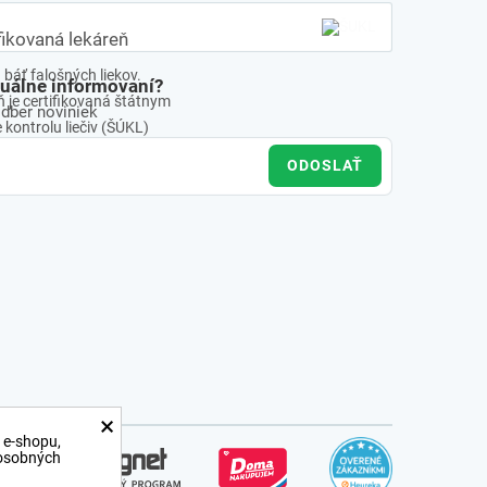
fikovaná lekáreň
báť falošných liekov.
tuálne informovaní?
 je certifikovaná štátnym
odber noviniek
kontrolu liečiv (ŠÚKL)
ODOSLAŤ
×
 e-shopu,
 osobných