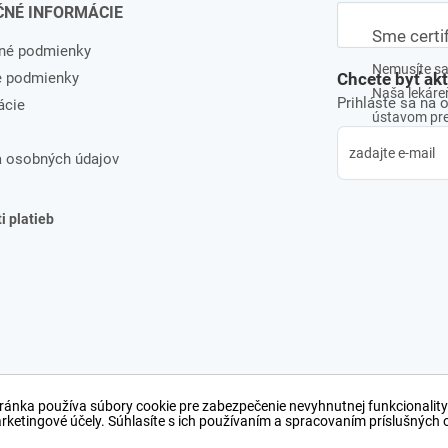
ČNÉ INFORMÁCIE
Sme certi
né podmienky
Nemusíte sa 
e podmienky
Chcete byť ak
Naša lekáreň
Prihláste sa na 
ácie
ústavom pre 
 osobných údajov
 platieb
ránka používa súbory cookie pre zabezpečenie nevyhnutnej funkcionality
arketingové účely. Súhlasíte s ich používaním a spracovaním príslušných