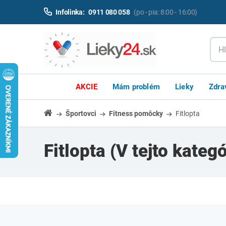
Infolinka:
0911 080 058
(po - pia: 8:00 - 16:00)
AKCIE
Mám problém
Lieky
Zdra
Športovci
Fitness pomôcky
Fitlopta
Fitlopta
(V tejto kateg