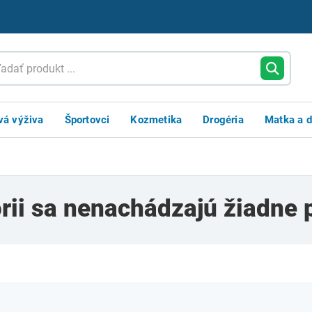
vá výživa
Športovci
Kozmetika
Drogéria
Matka a d
órii sa nenachádzajú žiadne 