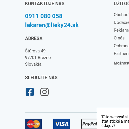
KONTAKTUJE NÁS
UŽITO
Obchod
0911 080 058
Dodaci
lekaren@lieky24.sk
Reklam
O nás
ADRESA
Ochrana
Štúrova 49
Partneri
97701 Brezno
Možnosti
Slovakia
SLEDUJTE NÁS
Táto webová st
štatistické a m
údajov?