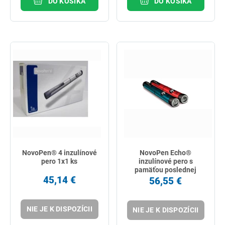
DO KOŠÍKA
DO KOŠÍKA
NovoPen® 4 inzulínové
NovoPen Echo®
pero 1x1 ks
inzulínové pero s
pamäťou poslednej
45,14 €
dávky, modré 1x1 ks
56,55 €
NIE JE K DISPOZÍCII
NIE JE K DISPOZÍCII