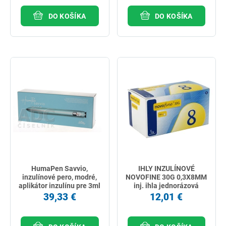
DO KOŠÍKA
DO KOŠÍKA
HumaPen Savvio,
IHLY INZULÍNOVÉ
inzulínové pero, modré,
NOVOFINE 30G 0,3X8MM
aplikátor inzulínu pre 3ml
inj. ihla jednorázová
náplne 1ks
100ks
39,33 €
12,01 €