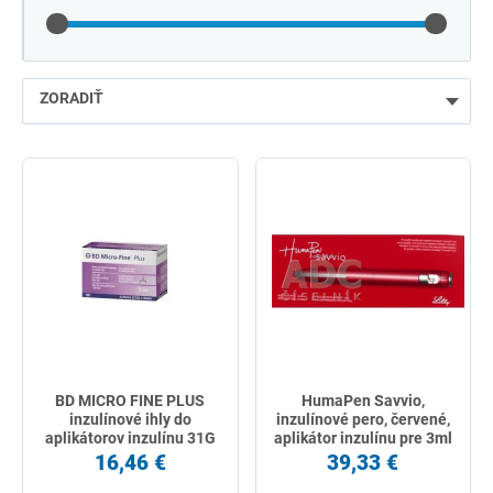
ZORADIŤ
najlacnejšie
najdrahšie
najpredávanejšie
podľa názvu od A
BD MICRO FINE PLUS
HumaPen Savvio,
inzulínové ihly do
inzulínové pero, červené,
aplikátorov inzulínu 31G
aplikátor inzulínu pre 3ml
(0,25 x 5 mm) 100 ks
náplne 1ks
16,46 €
39,33 €