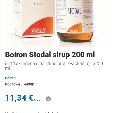
Boiron Stodal sirup 200 ml
sir (fľ.skl.hnedá s poistkou proti kvapkaniu) 1x200
ml
Boiron
Kód tovaru:
4490D
11,34 €
s dph