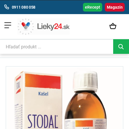
0911 080 058
eRecept
Magazín