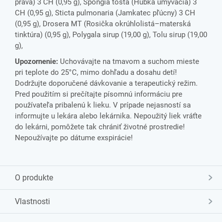
pravá) 3 CH (0,95 g), Spongia tosta (Hubka umývacia) 3
CH (0,95 g), Sticta pulmonaria (Jamkatec pľúcny) 3 CH
(0,95 g), Drosera MT (Rosička okrúhlolistá–materská
tinktúra) (0,95 g), Polygala sirup (19,00 g), Tolu sirup (19,00
g),
Upozornenie:
Uchovávajte na tmavom a suchom mieste
pri teplote do 25°C, mimo dohľadu a dosahu detí!
Dodržujte doporučené dávkovanie a terapeutický režim.
Pred použitím si prečítajte písomnú informáciu pre
používateľa pribalenú k lieku. V prípade nejasností sa
informujte u lekára alebo lekárnika. Nepoužitý liek vráťte
do lekárni, pomôžete tak chrániť životné prostredie!
Nepoužívajte po dátume exspirácie!
O produkte
Vlastnosti