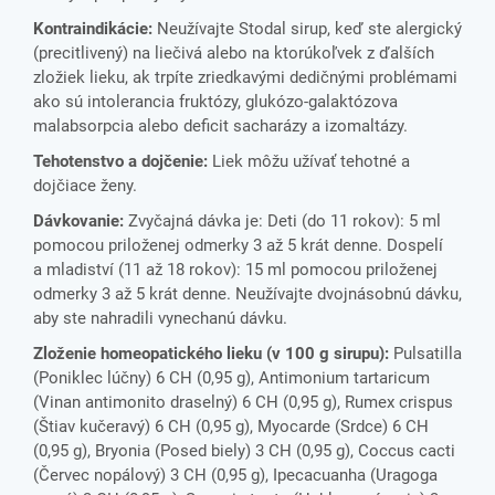
Kontraindikácie:
Neužívajte Stodal sirup, keď ste alergický
(precitlivený) na liečivá alebo na ktorúkoľvek z ďalších
zložiek lieku, ak trpíte zriedkavými dedičnými problémami
ako sú intolerancia fruktózy, glukózo-galaktózova
malabsorpcia alebo deficit sacharázy a izomaltázy.
Tehotenstvo a dojčenie:
Liek môžu užívať tehotné a
dojčiace ženy.
Dávkovanie:
Zvyčajná dávka je: Deti (do 11 rokov): 5 ml
pomocou priloženej odmerky 3 až 5 krát denne. Dospelí
a mladiství (11 až 18 rokov): 15 ml pomocou priloženej
odmerky 3 až 5 krát denne. Neužívajte dvojnásobnú dávku,
aby ste nahradili vynechanú dávku.
Zloženie homeopatického lieku (v 100 g sirupu):
Pulsatilla
(Poniklec lúčny) 6 CH (0,95 g), Antimonium tartaricum
(Vinan antimonito draselný) 6 CH (0,95 g), Rumex crispus
(Štiav kučeravý) 6 CH (0,95 g), Myocarde (Srdce) 6 CH
(0,95 g), Bryonia (Posed biely) 3 CH (0,95 g), Coccus cacti
(Červec nopálový) 3 CH (0,95 g), Ipecacuanha (Uragoga