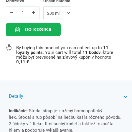
Množstvo
Obsah balenia
DO KOŠÍKA
By buying this product you can collect up to
11
loyalty points
. Your cart will total
11
bodov
, ktoré
môžu byť prevedené na zľavový kupón v hodnote
0,11 €
.
Detaily
Indikácie:
Stodal sirup je zložený homeopatický
liek. Stodal sirup pôsobí na liečbu kašľa rôzneho pôvodu.
2 účinky v 1 lieku: tlmí suchý kašeľ a taktiež rozpúšťa
hlieny a podporuje vykašliavanie.