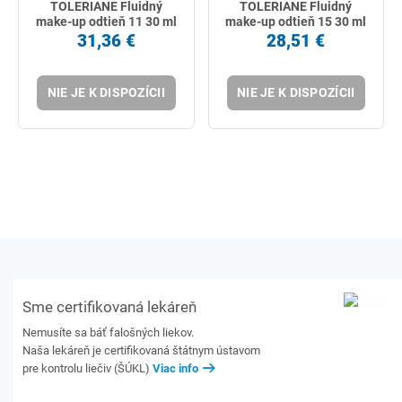
TOLERIANE Fluidný
TOLERIANE Fluidný
make-up odtieň 11 30 ml
make-up odtieň 15 30 ml
31,36 €
28,51 €
NIE JE K DISPOZÍCII
NIE JE K DISPOZÍCII
Sme certifikovaná lekáreň
Nemusíte sa báť falošných liekov.
Naša lekáreň je certifikovaná štátnym ústavom
pre kontrolu liečiv (ŠÚKL)
Viac info