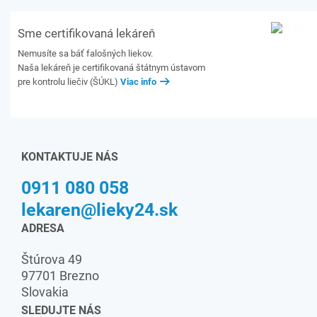
Sme certifikovaná lekáreň
Nemusíte sa báť falošných liekov.
Naša lekáreň je certifikovaná štátnym ústavom
pre kontrolu liečiv (ŠÚKL)
Viac info
KONTAKTUJE NÁS
0911 080 058
lekaren@lieky24.sk
ADRESA
Štúrova 49
97701 Brezno
Slovakia
SLEDUJTE NÁS