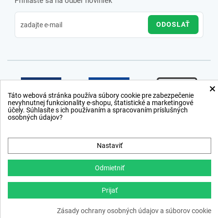
Prihláste sa na odber noviniek
ODOSLAŤ
×
Táto webová stránka používa súbory cookie pre zabezpečenie
nevyhnutnej funkcionality e-shopu, štatistické a marketingové
účely. Súhlasíte s ich používaním a spracovaním príslušných
osobných údajov?
Nastaviť
Odmietniť
Prijať
Copyright © 2012 − 2026
Zásady ochrany osobných údajov a súborov cookie
webdesign
,
ppc
›
netsuccess.sk