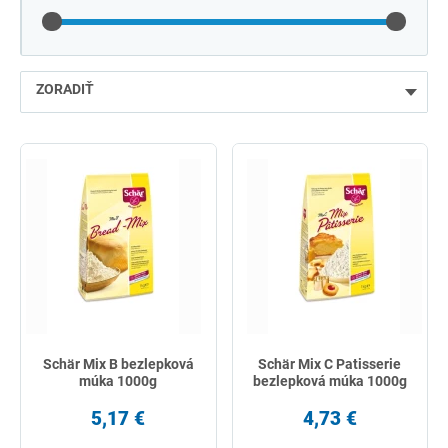
ZORADIŤ
najlacnejšie
najdrahšie
najpredávanejšie
podľa názvu od A
Schär Mix B bezlepková
Schär Mix C Patisserie
múka 1000g
bezlepková múka 1000g
5,17 €
4,73 €