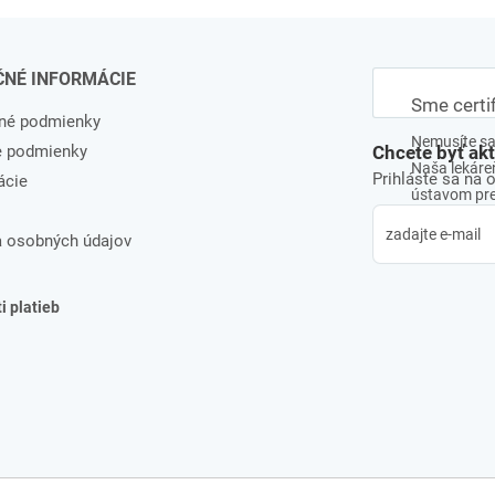
ČNÉ INFORMÁCIE
Sme certi
né podmienky
Nemusíte sa 
e podmienky
Chcete byť ak
Naša lekáreň
Prihláste sa na 
ácie
ústavom pre 
 osobných údajov
 platieb