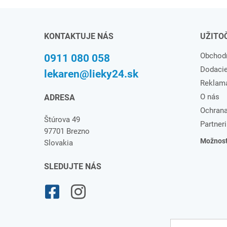
KONTAKTUJE NÁS
UŽITO
Obchod
0911 080 058
Dodaci
lekaren@lieky24.sk
Reklam
O nás
ADRESA
Ochrana
Štúrova 49
Partneri
97701 Brezno
Možnosti
Slovakia
SLEDUJTE NÁS