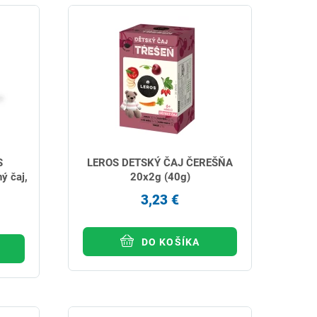
S
LEROS DETSKÝ ČAJ ČEREŠŇA
ý čaj,
20x2g (40g)
3,23 €
DO KOŠÍKA