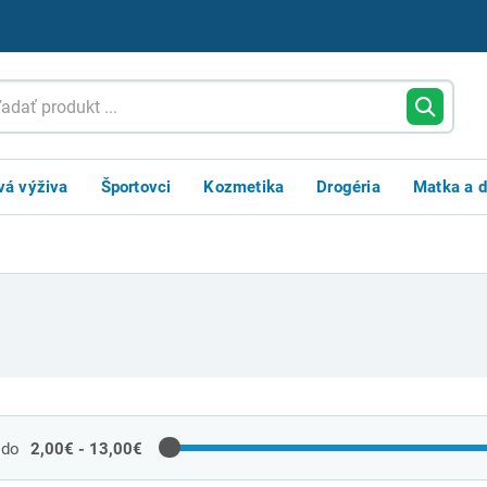
vá výživa
Športovci
Kozmetika
Drogéria
Matka a d
é
 do
2,00€ - 13,00€