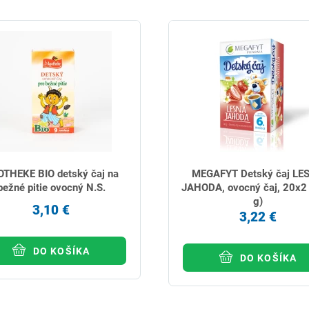
THEKE BIO detský čaj na
MEGAFYT Detský čaj LE
bežné pitie ovocný N.S.
JAHODA, ovocný čaj, 20x2 
g)
3,10 €
3,22 €
DO KOŠÍKA
DO KOŠÍKA