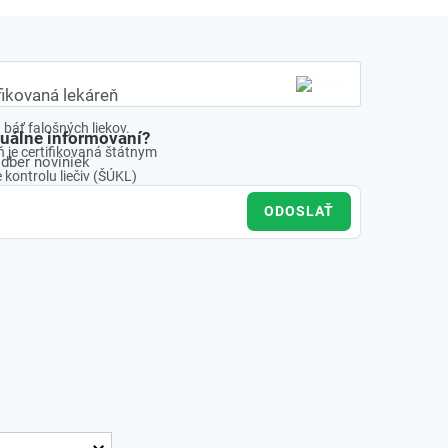
fikovaná lekáreň
báť falošných liekov.
tuálne informovaní?
 je certifikovaná štátnym
odber noviniek
kontrolu liečiv (ŠÚKL)
ODOSLAŤ