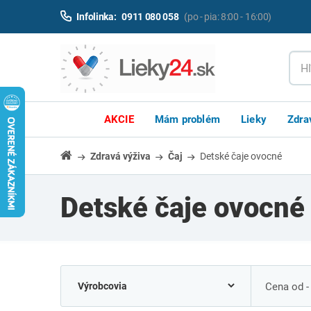
Infolinka:
0911 080 058
(po - pia: 8:00 - 16:00)
AKCIE
Mám problém
Lieky
Zdra
Zdravá výživa
Čaj
Detské čaje ovocné
Detské čaje ovocn
Cena od -