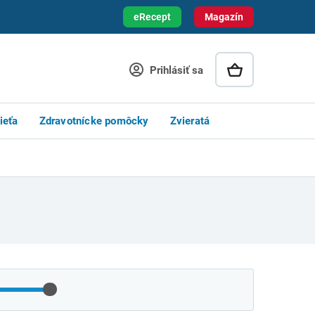
eRecept
Magazín
Prihlásiť sa
ieťa
Zdravotnícke pomôcky
Zvieratá