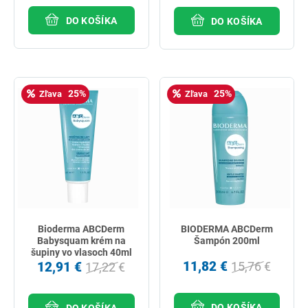
DO KOŠÍKA
DO KOŠÍKA
25%
25%
Zľava
Zľava
Bioderma ABCDerm
BIODERMA ABCDerm
Babysquam krém na
Šampón 200ml
šupiny vo vlasoch 40ml
11,82 €
12,91 €
15,76 €
17,22 €
DO KOŠÍKA
DO KOŠÍKA