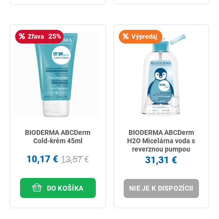
25%
Zľava
Výpredaj
BIODERMA ABCDerm
BIODERMA ABCDerm
Cold-krém 45ml
H2O Micelárna voda s
reverznou pumpou
10,17 €
1000ml
13,57 €
31,31 €
DO KOŠÍKA
NIE JE K DISPOZÍCII