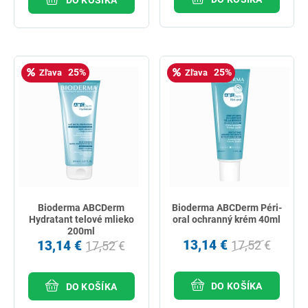
25%
25%
Zľava
Zľava
Bioderma ABCDerm
Bioderma ABCDerm Péri-
Hydratant telové mlieko
oral ochranný krém 40ml
200ml
13,14 €
13,14 €
17,52 €
17,52 €
DO KOŠÍKA
DO KOŠÍKA