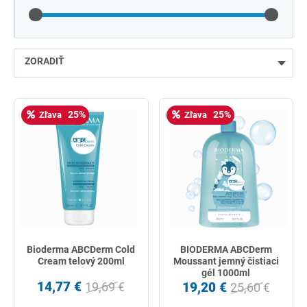
ZORADIŤ
najlacnejšie
25%
25%
Zľava
Zľava
najdrahšie
najpredávanejšie
podľa názvu od A
Bioderma ABCDerm Cold
BIODERMA ABCDerm
Cream telový 200ml
Moussant jemný čistiaci
gél 1000ml
14,77 €
19,20 €
19,69 €
25,60 €