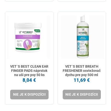
VET´S BEST CLEAN EAR
VET´S BEST BREATH
FINGER PADS náprstok
FRESHENER osviežovač
na uši pre psy 50 ks
dychu pre psy 500 ml
8,04 €
11,69 €
NIE JE K DISPOZÍCII
NIE JE K DISPOZÍCII