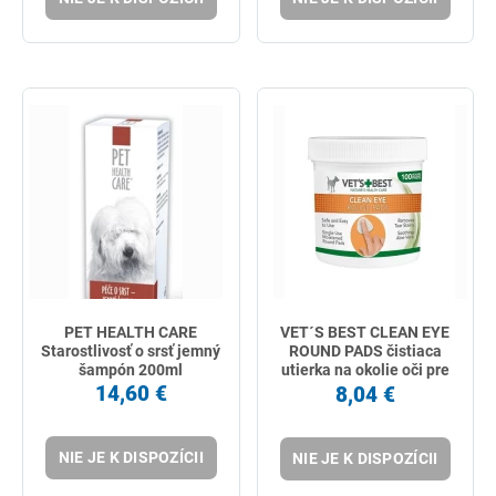
PET HEALTH CARE
VET´S BEST CLEAN EYE
Starostlivosť o srsť jemný
ROUND PADS čistiaca
šampón 200ml
utierka na okolie oči pre
psy 100 ks
14,60 €
8,04 €
NIE JE K DISPOZÍCII
NIE JE K DISPOZÍCII