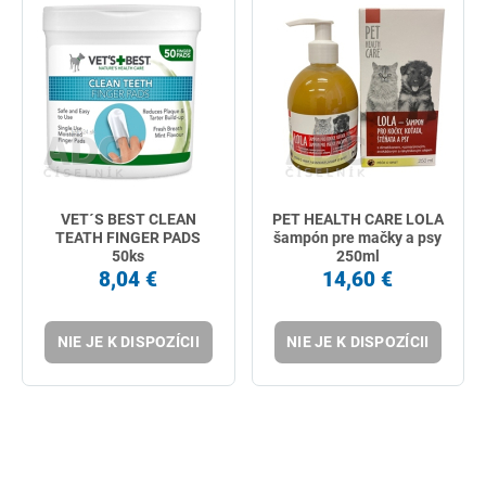
VET´S BEST CLEAN
PET HEALTH CARE LOLA
TEATH FINGER PADS
šampón pre mačky a psy
50ks
250ml
8,04 €
14,60 €
NIE JE K DISPOZÍCII
NIE JE K DISPOZÍCII