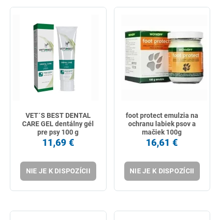
VET´S BEST DENTAL
foot protect emulzia na
CARE GEL dentálny gél
ochranu labiek psov a
pre psy 100 g
mačiek 100g
11,69 €
16,61 €
NIE JE K DISPOZÍCII
NIE JE K DISPOZÍCII