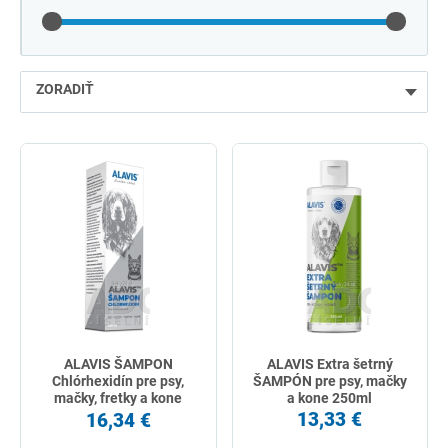
ZORADIŤ
najlacnejšie
najdrahšie
najpredávanejšie
podľa názvu od A
ALAVIS ŠAMPON
ALAVIS Extra šetrný
Chlórhexidín pre psy,
ŠAMPÓN pre psy, mačky
mačky, fretky a kone
a kone 250ml
250ml
13,33 €
16,34 €