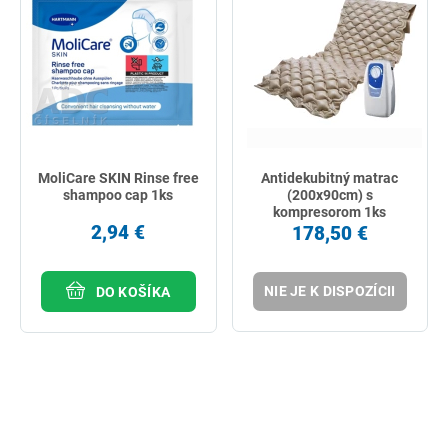
najpredávanejšie
podľa názvu od A
MoliCare SKIN Rinse free
Antidekubitný matrac
shampoo cap 1ks
(200x90cm) s
kompresorom 1ks
2,94 €
178,50 €
NIE JE K DISPOZÍCII
DO KOŠÍKA