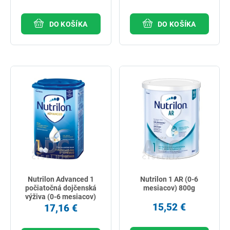
DO KOŠÍKA
DO KOŠÍKA
Nutrilon Advanced 1
Nutrilon 1 AR (0-6
počiatočná dojčenská
mesiacov) 800g
výživa (0-6 mesiacov)
800g
15,52 €
17,16 €