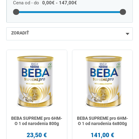
Cena od - do
0,00€ - 147,00€
ZORADIŤ
najlacnejšie
najdrahšie
najpredávanejšie
podľa názvu od A
BEBA SUPREME pro 6HM-
BEBA SUPREME pro 6HM-
O 1 od narodenia 800g
O 1 od narodenia 6x800g
23,50 €
141,00 €