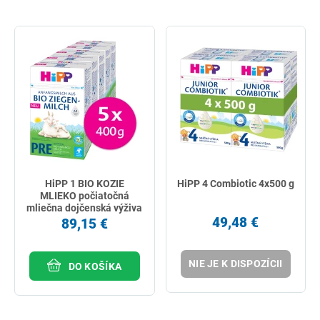
HiPP 1 BIO KOZIE
HiPP 4 Combiotic 4x500 g
MLIEKO počiatočná
mliečna dojčenská výživa
(od narodenia) 5x400 g
49,48 €
89,15 €
NIE JE K DISPOZÍCII
DO KOŠÍKA