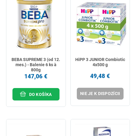
BEBA SUPREME 3 (od 12.
HiPP 3 JUNIOR Combiotic
mes.) - Balenie 6 ks à
4x500 g
800g
49,48 €
147,06 €
NIE JE K DISPOZÍCII
DO KOŠÍKA