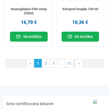
Imunoglukan P4H sirup
Sinupret kvapky 100 ml
250ml
16,70 €
10,36 €
DO KOŠÍKA
DO KOŠÍKA
«
1
2
3
...
12
»
Sme certifikovaná lekáreň