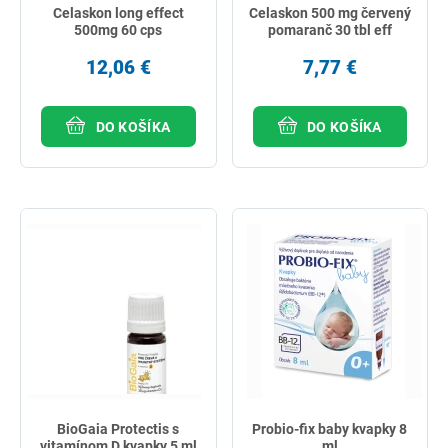
Celaskon long effect
Celaskon 500 mg červený
500mg 60 cps
pomaranč 30 tbl eff
12,06 €
7,77 €
DO KOŠÍKA
DO KOŠÍKA
BioGaia Protectis s
Probio-fix baby kvapky 8
vitamínom D kvapky 5 ml
ml