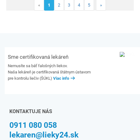
«
1
2
3
4
5
»
Sme certifikovaná lekáreň
Nemusíte sa báť falošných liekov.
Naša lekáreň je certifikovaná štátnym ústavom
pre kontrolu liečiv (ŠÚKL)
Viac info
KONTAKTUJE NÁS
0911 080 058
lekaren@lieky24.sk