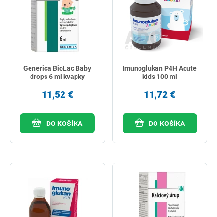
najpredávanejšie
podľa názvu od A
Generica BioLac Baby
Imunoglukan P4H Acute
drops 6 ml kvapky
kids 100 ml
11,52 €
11,72 €
DO KOŠÍKA
DO KOŠÍKA