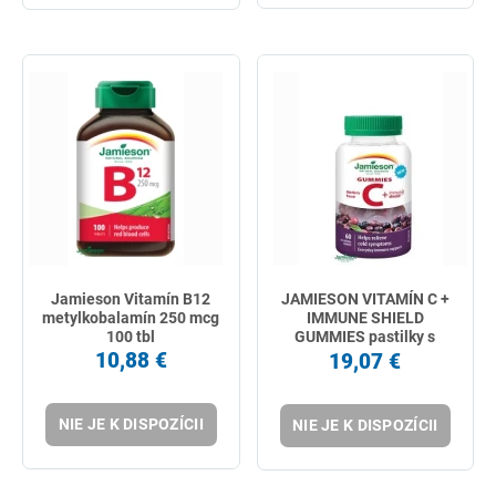
Jamieson Vitamín B12
JAMIESON VITAMÍN C +
metylkobalamín 250 mcg
IMMUNE SHIELD
100 tbl
GUMMIES pastilky s
príchuťou bazy 60 ks
10,88 €
19,07 €
NIE JE K DISPOZÍCII
NIE JE K DISPOZÍCII