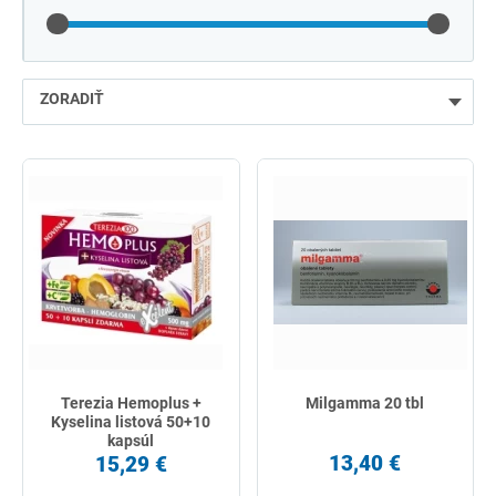
ZORADIŤ
najlacnejšie
najdrahšie
najpredávanejšie
podľa názvu od A
Terezia Hemoplus +
Milgamma 20 tbl
Kyselina listová 50+10
kapsúl
13,40 €
15,29 €