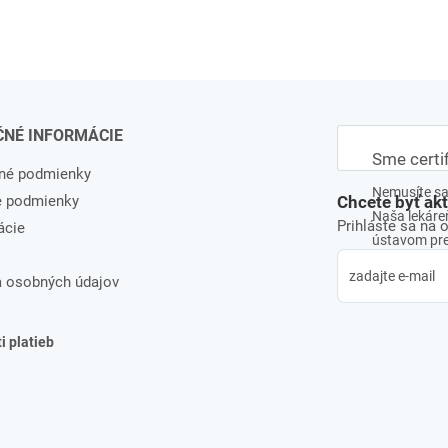
ČNÉ INFORMÁCIE
Sme certi
né podmienky
Nemusíte sa 
e podmienky
Chcete byť ak
Naša lekáreň
Prihláste sa na 
ácie
ústavom pre 
 osobných údajov
 platieb