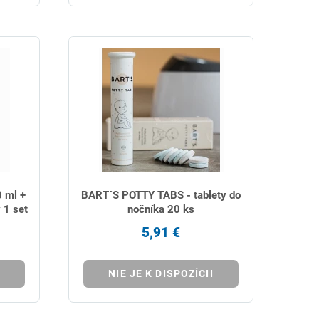
 ml +
BART´S POTTY TABS - tablety do
 1 set
nočníka 20 ks
5,91 €
NIE JE K DISPOZÍCII