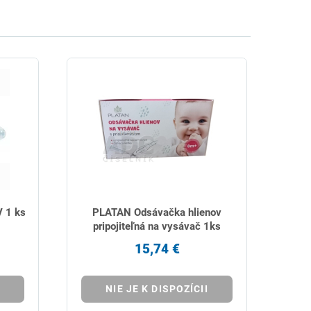
 1 ks
PLATAN Odsávačka hlienov
pripojiteľná na vysávač 1ks
15,74 €
NIE JE K DISPOZÍCII