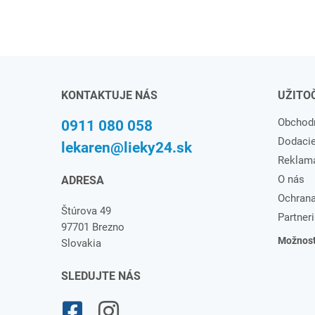
KONTAKTUJE NÁS
UŽITO
Obchod
0911 080 058
Dodaci
lekaren@lieky24.sk
Reklam
O nás
ADRESA
Ochrana
Štúrova 49
Partneri
97701 Brezno
Možnosti
Slovakia
SLEDUJTE NÁS