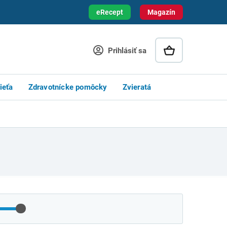
eRecept
Magazín
Prihlásiť sa
ieťa
Zdravotnícke pomôcky
Zvieratá