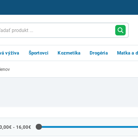
vá výživa
Športovci
Kozmetika
Drogéria
Matka a d
ienov
0,00€ - 16,00€