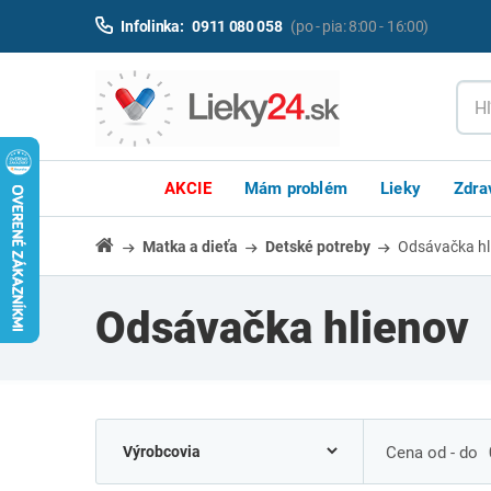
Infolinka:
0911 080 058
(po - pia: 8:00 - 16:00)
AKCIE
Mám problém
Lieky
Zdra
Matka a dieťa
Detské potreby
Odsávačka hl
Odsávačka hlienov
Cena od - do