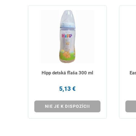
Hipp detská fľaša 300 ml
Eas
5,13 €
NIE JE K DISPOZÍCII