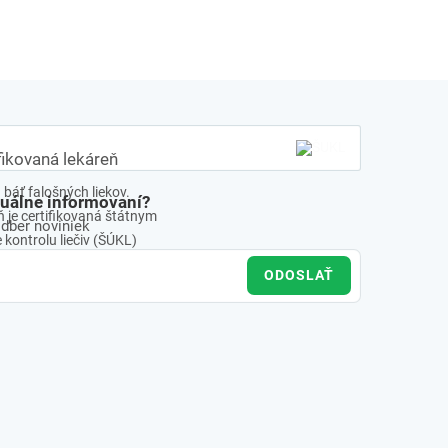
fikovaná lekáreň
báť falošných liekov.
tuálne informovaní?
 je certifikovaná štátnym
odber noviniek
kontrolu liečiv (ŠÚKL)
ODOSLAŤ