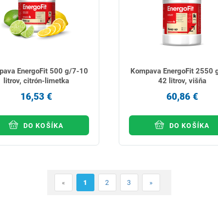
ava EnergoFit 500 g/7-10
Kompava EnergoFit 2550 
litrov, citrón-limetka
42 litrov, višňa
16,53 €
60,86 €
DO KOŠÍKA
DO KOŠÍKA
«
1
2
3
»