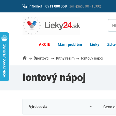
Infolinka:
0911 080 058
(po - pia: 8:00 - 16:00)
AKCIE
Mám problém
Lieky
Zdra
Športovci
Pitný režim
Iontový nápoj
Iontový nápoj
Cena od