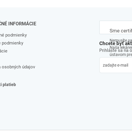
ČNÉ INFORMÁCIE
Sme certi
né podmienky
Nemusíte sa 
e podmienky
Chcete byť ak
Naša lekáreň
Prihláste sa na 
ácie
ústavom pre 
 osobných údajov
 platieb