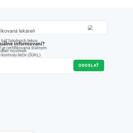
fikovaná lekáreň
báť falošných liekov.
tuálne informovaní?
 je certifikovaná štátnym
odber noviniek
kontrolu liečiv (ŠÚKL)
ODOSLAŤ