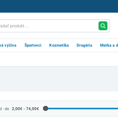
vá výživa
Športovci
Kozmetika
Drogéria
Matka a d
 - do
2,00€ - 74,00€