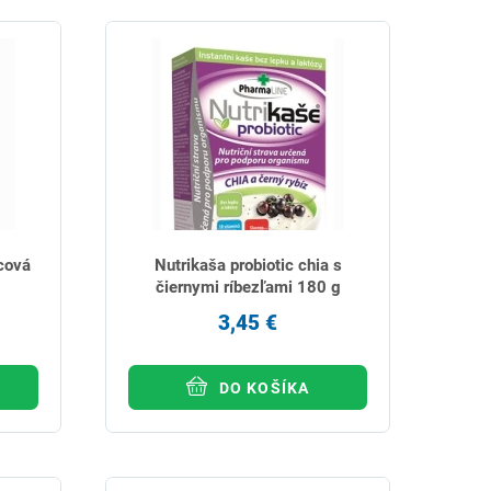
icová
Nutrikaša probiotic chia s
čiernymi ríbezľami 180 g
3,45 €
DO KOŠÍKA