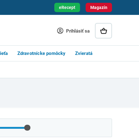
eRecept
Magazín
Prihlásiť sa
ieťa
Zdravotnícke pomôcky
Zvieratá