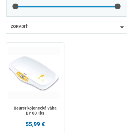
ZORADIŤ
najlacnejšie
najdrahšie
najpredávanejšie
podľa názvu od A
Beurer kojenecká váha
BY 80 1ks
55,99 €