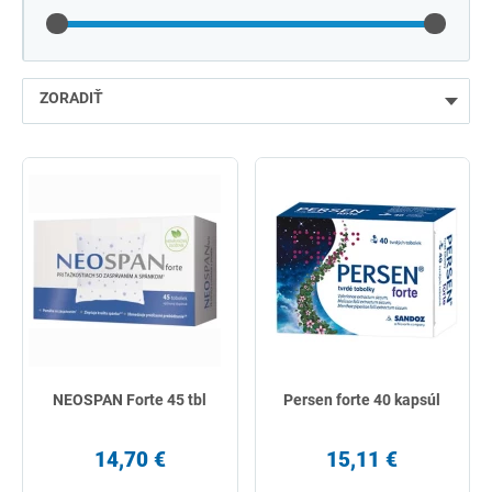
ZORADIŤ
najlacnejšie
najdrahšie
najpredávanejšie
podľa názvu od A
NEOSPAN Forte 45 tbl
Persen forte 40 kapsúl
14,70 €
15,11 €