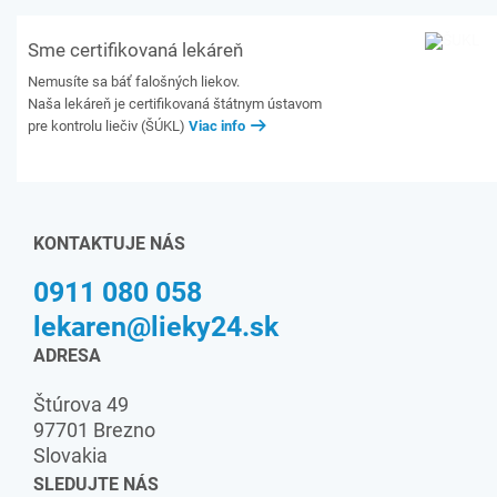
Sme certifikovaná lekáreň
Nemusíte sa báť falošných liekov.
Naša lekáreň je certifikovaná štátnym ústavom
pre kontrolu liečiv (ŠÚKL)
Viac info
KONTAKTUJE NÁS
0911 080 058
lekaren@lieky24.sk
ADRESA
Štúrova 49
97701 Brezno
Slovakia
SLEDUJTE NÁS