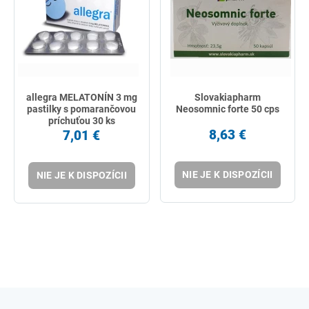
allegra MELATONÍN 3 mg
Slovakiapharm
pastilky s pomarančovou
Neosomnic forte 50 cps
príchuťou 30 ks
8,63 €
7,01 €
NIE JE K DISPOZÍCII
NIE JE K DISPOZÍCII