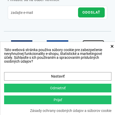
ODOSLAŤ
×
Táto webová stránka používa súbory cookie pre zabezpečenie
nevyhnutnej funkcionality e-shopu, štatistické a marketingové
účely. Súhlasíte s ich používaním a spracovaním príslušných
osobných údajov?
Nastaviť
Odmietniť
Prijať
Copyright © 2012 − 2026
Zásady ochrany osobných údajov a súborov cookie
webdesign
,
ppc
›
netsuccess.sk