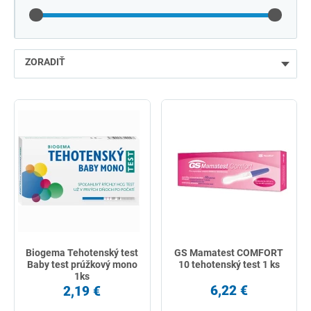
ZORADIŤ
najlacnejšie
najdrahšie
najpredávanejšie
podľa názvu od A
Biogema Tehotenský test
GS Mamatest COMFORT
Baby test prúžkový mono
10 tehotenský test 1 ks
1ks
6,22 €
2,19 €