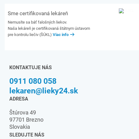
Sme certifikovaná lekáreň
Nemusíte sa báť falošných liekov.
Naša lekáreň je certifikovaná štátnym ústavom
pre kontrolu liečiv (ŠÚKL)
Viac info
KONTAKTUJE NÁS
0911 080 058
lekaren@lieky24.sk
ADRESA
Štúrova 49
97701 Brezno
Slovakia
SLEDUJTE NÁS