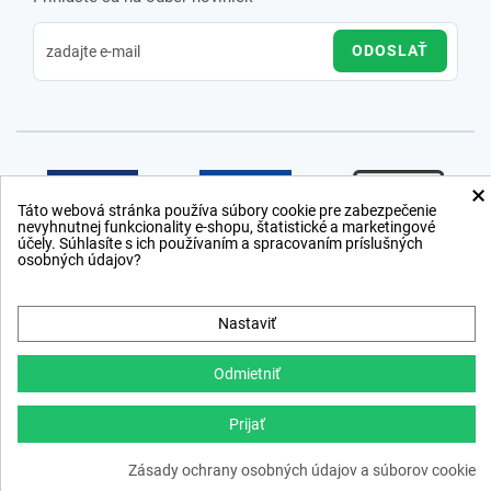
ODOSLAŤ
×
Táto webová stránka používa súbory cookie pre zabezpečenie
nevyhnutnej funkcionality e-shopu, štatistické a marketingové
účely. Súhlasíte s ich používaním a spracovaním príslušných
osobných údajov?
Nastaviť
Odmietniť
Prijať
Copyright © 2012 − 2026
Zásady ochrany osobných údajov a súborov cookie
webdesign
,
ppc
›
netsuccess.sk