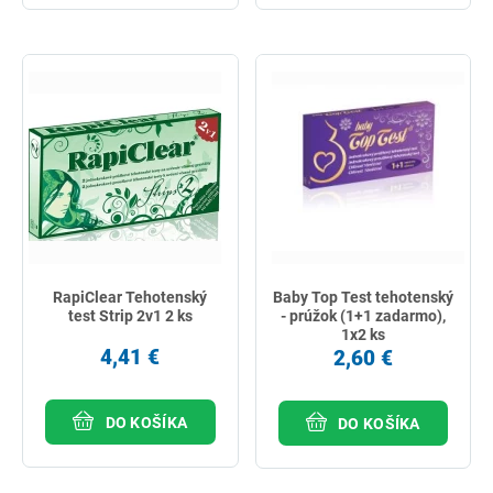
RapiClear Tehotenský
Baby Top Test tehotenský
test Strip 2v1 2 ks
- prúžok (1+1 zadarmo),
1x2 ks
4,41 €
2,60 €
DO KOŠÍKA
DO KOŠÍKA