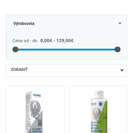
Cena od - do
0,00€ - 129,00€
ZORADIŤ
najlacnejšie
najdrahšie
najpredávanejšie
podľa názvu od A