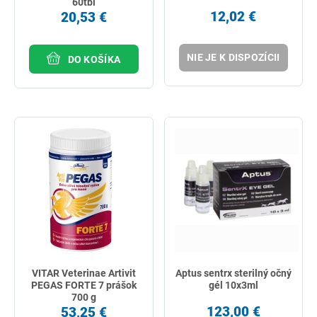
60tbl
12,02 €
20,53 €
NIE JE K DISPOZÍCII
DO KOŠÍKA
VITAR Veterinae Artivit
Aptus sentrx sterilný očný
PEGAS FORTE 7 prášok
gél 10x3ml
700 g
123,00 €
53,25 €