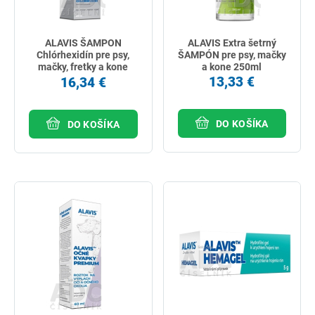
ALAVIS ŠAMPON
ALAVIS Extra šetrný
Chlórhexidín pre psy,
ŠAMPÓN pre psy, mačky
mačky, fretky a kone
a kone 250ml
250ml
13,33 €
16,34 €
DO KOŠÍKA
DO KOŠÍKA