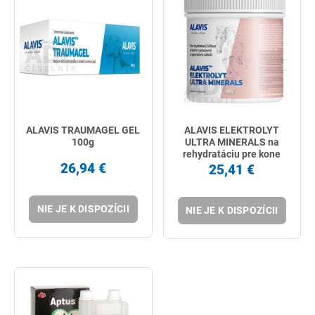
ALAVIS TRAUMAGEL GEL
ALAVIS ELEKTROLYT
100g
ULTRA MINERALS na
rehydratáciu pre kone
26,94 €
700g
25,41 €
NIE JE K DISPOZÍCII
NIE JE K DISPOZÍCII