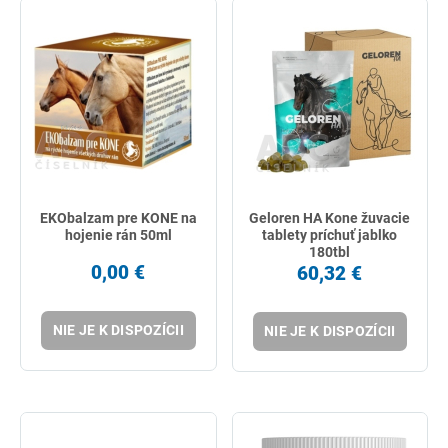
EKObalzam pre KONE na
Geloren HA Kone žuvacie
hojenie rán 50ml
tablety príchuť jablko
180tbl
0,00 €
60,32 €
NIE JE K DISPOZÍCII
NIE JE K DISPOZÍCII