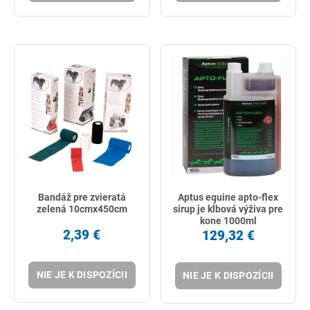
Bandáž pre zvieratá
Aptus equine apto-flex
zelená 10cmx450cm
sirup je kĺbová výživa pre
kone 1000ml
2,39 €
129,32 €
NIE JE K DISPOZÍCII
NIE JE K DISPOZÍCII