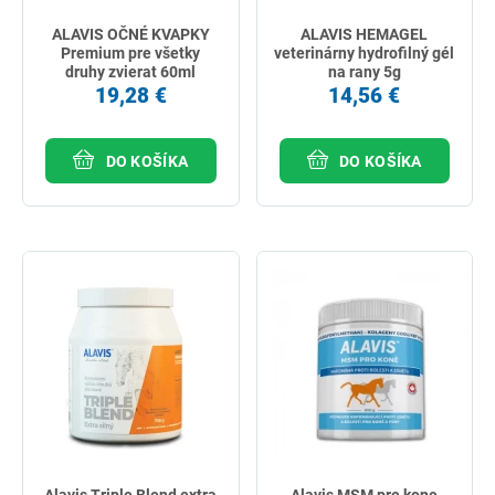
ALAVIS OČNÉ KVAPKY
ALAVIS HEMAGEL
Premium pre všetky
veterinárny hydrofilný gél
druhy zvierat 60ml
na rany 5g
19,28 €
14,56 €
DO KOŠÍKA
DO KOŠÍKA
Alavis Triple Blend extra
Alavis MSM pre kone