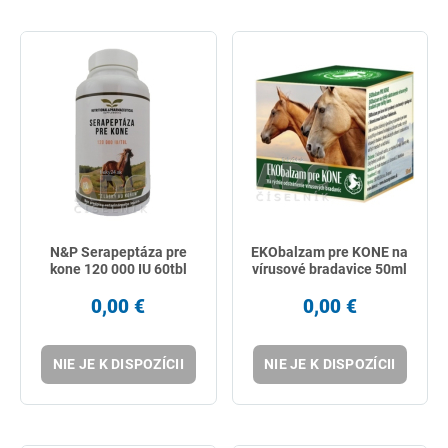
N&P Serapeptáza pre
EKObalzam pre KONE na
kone 120 000 IU 60tbl
vírusové bradavice 50ml
0,00 €
0,00 €
NIE JE K DISPOZÍCII
NIE JE K DISPOZÍCII