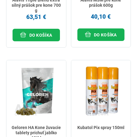
silný prášok pre kone 700
prášok 600g
g
40,10 €
63,51 €
DO KOŠÍKA
DO KOŠÍKA
Geloren HA Kone žuvacie
Kubatol Pix spray 150ml
tablety príchuť jablko