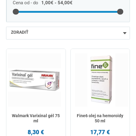
Cena od - do
1,00€ - 54,00€
ZORADIŤ
najlacnejšie
najdrahšie
najpredávanejšie
podľa názvu od A
Walmark Varixinal gél 75
Fine6 olej na hemoroidy
ml
50 ml
8,30 €
17,77 €