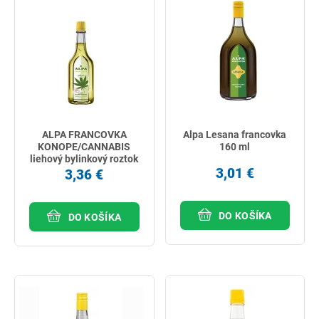
ALPA FRANCOVKA
Alpa Lesana francovka
KONOPE/CANNABIS
160 ml
liehový bylinkový roztok
160 ml
3,01 €
3,36 €
DO KOŠÍKA
DO KOŠÍKA