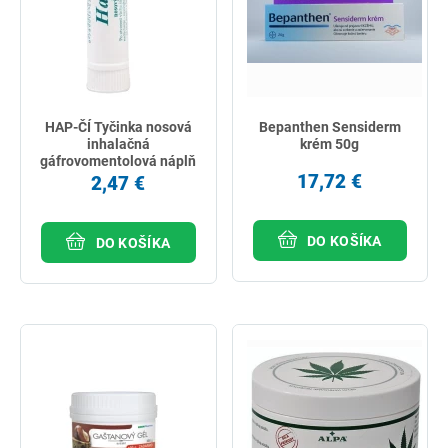
HAP-ČÍ Tyčinka nosová
Bepanthen Sensiderm
inhalačná
krém 50g
gáfrovomentolová náplň
1 ks
17,72 €
2,47 €
DO KOŠÍKA
DO KOŠÍKA