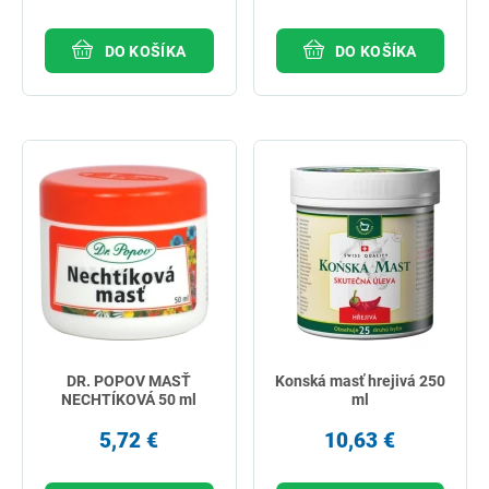
DO KOŠÍKA
DO KOŠÍKA
DR. POPOV MASŤ
Konská masť hrejivá 250
NECHTÍKOVÁ 50 ml
ml
5,72 €
10,63 €