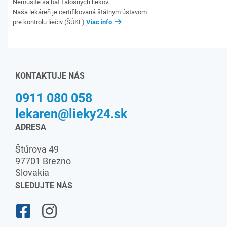
Nemusíte sa báť falošných liekov.
Naša lekáreň je certifikovaná štátnym ústavom
pre kontrolu liečiv (ŠÚKL)
Viac info
KONTAKTUJE NÁS
0911 080 058
lekaren@lieky24.sk
ADRESA
Štúrova 49
97701 Brezno
Slovakia
SLEDUJTE NÁS