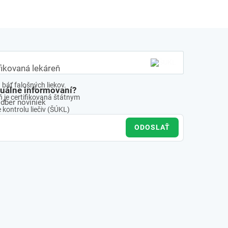
fikovaná lekáreň
báť falošných liekov.
tuálne informovaní?
 je certifikovaná štátnym
odber noviniek
kontrolu liečiv (ŠÚKL)
ODOSLAŤ