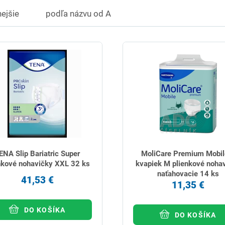
ejšie
podľa názvu od A
ENA Slip Bariatric Super
MoliCare Premium Mobil
nkové nohavičky XXL 32 ks
kvapiek M plienkové noha
naťahovacie 14 ks
41,53 €
11,35 €
DO KOŠÍKA
DO KOŠÍKA