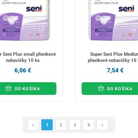
r Seni Plus small plienkové
Super Seni Plus Medi
nohavičky 10 ks
plienkové nohavičky 10
6,06 €
7,54 €
DO KOŠÍKA
DO KOŠÍKA
«
1
2
3
4
»