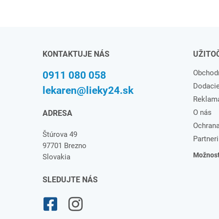
KONTAKTUJE NÁS
UŽITO
Obchod
0911 080 058
Dodaci
lekaren@lieky24.sk
Reklam
O nás
ADRESA
Ochrana
Štúrova 49
Partneri
97701 Brezno
Možnosti
Slovakia
SLEDUJTE NÁS