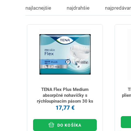
najlacnejšie
najdrahšie
najpredávan
TENA Flex Plus Medium
T
absorpčné nohavičky s
plie
rýchloupínacím pásom 30 ks
17,77 €
DO KOŠÍKA