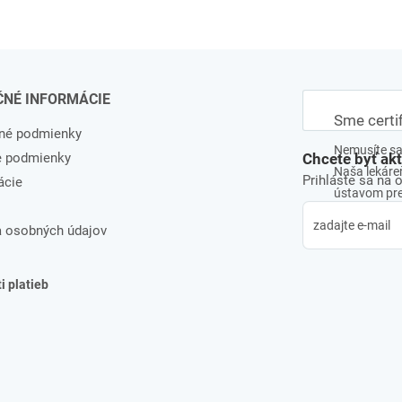
ČNÉ INFORMÁCIE
Sme certi
né podmienky
Nemusíte sa 
e podmienky
Chcete byť ak
Naša lekáreň
Prihláste sa na 
ácie
ústavom pre 
 osobných údajov
 platieb