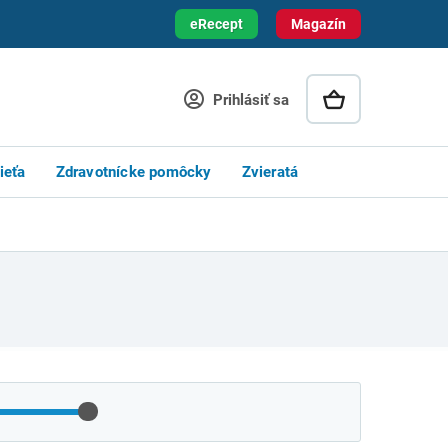
eRecept
Magazín
Prihlásiť sa
ieťa
Zdravotnícke pomôcky
Zvieratá