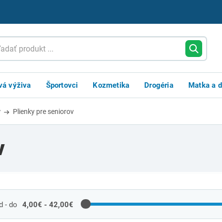
vá výživa
Športovci
Kozmetika
Drogéria
Matka a d
y
Plienky pre seniorov
ov
 - do
4,00€ - 42,00€