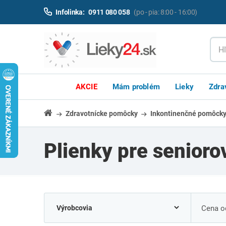
Infolinka:
0911 080 058
(po - pia: 8:00 - 16:00)
AKCIE
Mám problém
Lieky
Zdra
Zdravotnícke pomôcky
Inkontinenčné pomôck
Plienky pre senior
Cena od