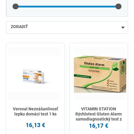
ZORADIŤ
najlacnejšie
najdrahšie
najpredávanejšie
podľa názvu od A
Veroval Neznášanlivosť
VITAMIN STATION
lepku domáci test 1 ks
Rýchlotest Gluten Alarm
samodiagnostický test z
16,13 €
krvi 1 set
16,17 €