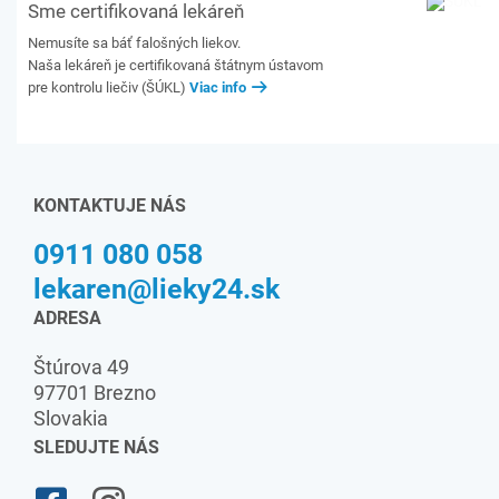
Sme certifikovaná lekáreň
Nemusíte sa báť falošných liekov.
Naša lekáreň je certifikovaná štátnym ústavom
pre kontrolu liečiv (ŠÚKL)
Viac info
KONTAKTUJE NÁS
0911 080 058
lekaren@lieky24.sk
ADRESA
Štúrova 49
97701 Brezno
Slovakia
SLEDUJTE NÁS