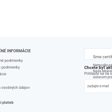
ČNÉ INFORMÁCIE
Sme certi
né podmienky
Nemusíte sa 
e podmienky
Chcete byť ak
Naša lekáreň
Prihláste sa na 
ácie
ústavom pre 
 osobných údajov
 platieb