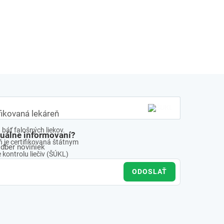
fikovaná lekáreň
báť falošných liekov.
tuálne informovaní?
 je certifikovaná štátnym
odber noviniek
kontrolu liečiv (ŠÚKL)
ODOSLAŤ