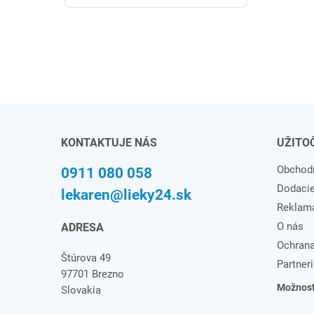
KONTAKTUJE NÁS
UŽITO
Obchod
0911 080 058
Dodaci
lekaren@lieky24.sk
Reklam
O nás
ADRESA
Ochrana
Štúrova 49
Partneri
97701 Brezno
Možnosti
Slovakia