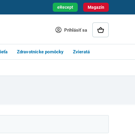
eRecept
Magazín
Prihlásiť sa
ieťa
Zdravotnícke pomôcky
Zvieratá