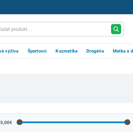
vá výživa
Športovci
Kozmetika
Drogéria
Matka a d
 5,00€