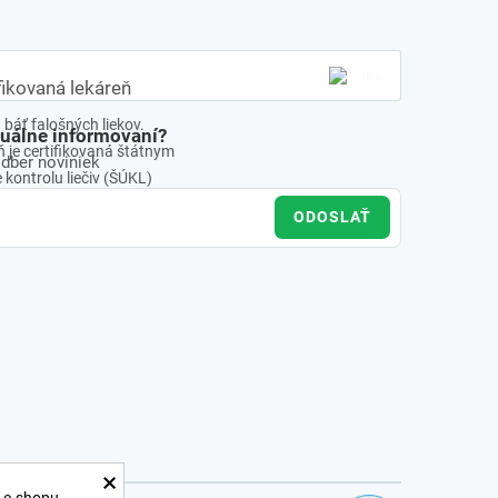
fikovaná lekáreň
báť falošných liekov.
tuálne informovaní?
 je certifikovaná štátnym
odber noviniek
kontrolu liečiv (ŠÚKL)
ODOSLAŤ
×