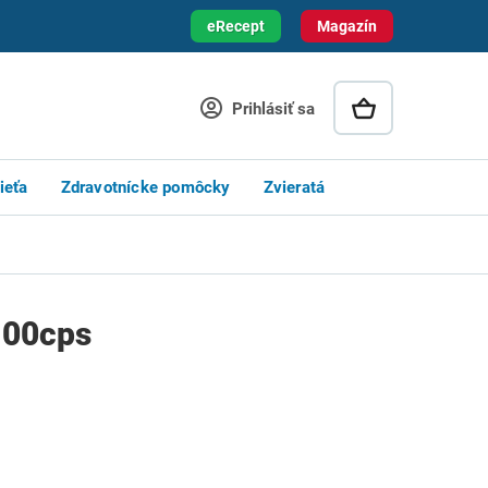
eRecept
Magazín
Prihlásiť sa
ieťa
Zdravotnícke pomôcky
Zvieratá
100cps