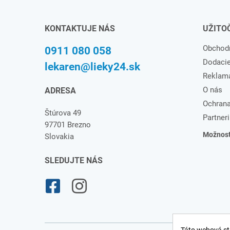
KONTAKTUJE NÁS
UŽITO
Obchod
0911 080 058
Dodaci
lekaren@lieky24.sk
Reklam
O nás
ADRESA
Ochrana
Štúrova 49
Partneri
97701 Brezno
Možnosti
Slovakia
SLEDUJTE NÁS