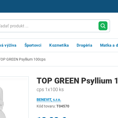
vá výživa
Športovci
Kozmetika
Drogéria
Matka a d
TOP GREEN Psyllium 100cps
TOP GREEN Psyllium 
cps 1x100 ks
BENEVIT, s.r.o.
Kód tovaru:
T04570