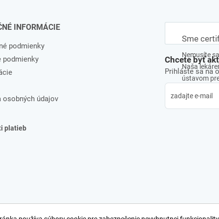
ČNÉ INFORMÁCIE
Sme certi
né podmienky
Nemusíte sa 
e podmienky
Chcete byť ak
Naša lekáreň
Prihláste sa na 
ácie
ústavom pre 
 osobných údajov
 platieb