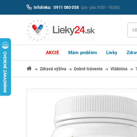
Infolinka:
0911 080 058
(po - pia: 8:00 - 16:00)
AKCIE
Mám problém
Lieky
Zdra
Zdravá výživa
Dobré trávenie
Vláknina