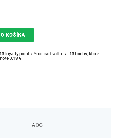
DO KOŠÍKA
13
loyalty points
. Your cart will total
13
bodov
, ktoré
dnote
0,13 €
.
ADC