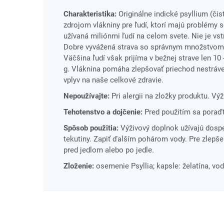
Charakteristika:
Originálne indické psyllium (čis
zdrojom vlákniny pre ľudí, ktorí majú problémy s
užívaná miliónmi ľudí na celom svete. Nie je vs
Dobre vyvážená strava so správnym množstvom v
Väčšina ľudí však prijíma v bežnej strave len 1
g. Vláknina pomáha zlepšovať priechod nestráv
vplyv na naše celkové zdravie.
Nepoužívajte:
Pri alergii na zložky produktu.
Výž
Tehotenstvo a dojčenie:
Pred použitím sa poraď
Spôsob
použitia:
Výživový doplnok užívajú dospe
tekutiny. Zapiť ďalším pohárom vody. Pre zlepše
pred jedlom alebo po jedle.
Zloženie:
osemenie Psyllia; kapsle: želatína, vod