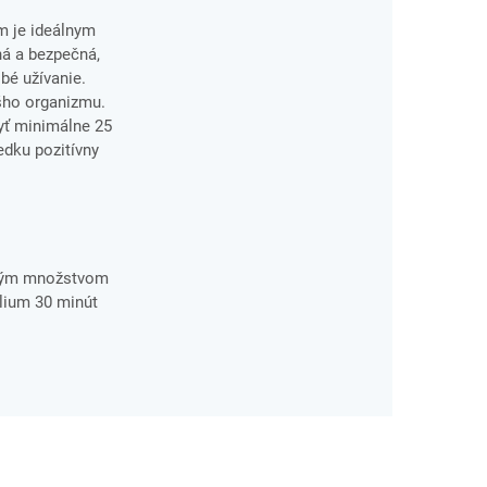
um je ideálnym
ná a bezpečná,
bé užívanie.
šho organizmu.
byť minimálne 25
dku pozitívny
očným množstvom
llium 30 minút