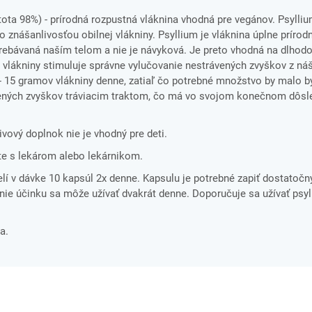
tota 98%) - prírodná rozpustná vláknina vhodná pre vegánov. Psylli
o znášanlivosťou obilnej vlákniny. Psyllium je vláknina úplne prírod
trebávaná naším telom a nie je návyková. Je preto vhodná na dlhodo
lákniny stimuluje správne vylučovanie nestrávených zvyškov z ná
0 - 15 gramov vlákniny denne, zatiaľ čo potrebné množstvo by malo 
ených zvyškov tráviacim traktom, čo má vo svojom konečnom dôsle
ivový doplnok nie je vhodný pre deti.
te s lekárom alebo lekárnikom.
lí v dávke 10 kapsúl 2x denne. Kapsulu je potrebné zapiť dostat
nie účinku sa môže užívať dvakrát denne. Doporučuje sa užívať psy
a.