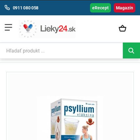
0911 080 058
eRecept
Magazín