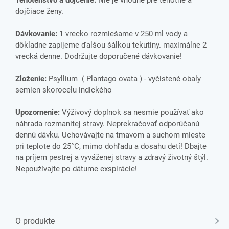
Tehotenstvo a dojčenie:
Nie je vhodné pre tehotné a
dojčiace ženy.
Dávkovanie:
1 vrecko rozmiešame v 250 ml vody a
dôkladne zapijeme ďalšou šálkou tekutiny. maximálne 2
vrecká denne. Dodržujte doporučené dávkovanie!
Zloženie:
Psyllium ( Plantago ovata ) - vyčistené obaly
semien skorocelu indického
Upozornenie:
Výživový doplnok sa nesmie používať ako
náhrada rozmanitej stravy. Neprekračovať odporúčanú
dennú dávku. Uchovávajte na tmavom a suchom mieste
pri teplote do 25°C, mimo dohľadu a dosahu detí! Dbajte
na príjem pestrej a vyváženej stravy a zdravý životný štýl.
Nepoužívajte po dátume exspirácie!
O produkte