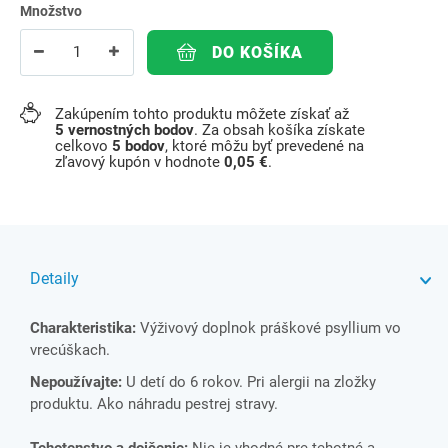
Množstvo
DO KOŠÍKA
Zakúpením tohto produktu môžete získať až
5
vernostných bodov
. Za obsah košíka získate
celkovo
5
bodov
, ktoré môžu byť prevedené na
zľavový kupón v hodnote
0,05 €
.
Detaily
Charakteristika:
Výživový doplnok práškové psyllium vo
vrecúškach.
Nepoužívajte:
U detí do 6 rokov. Pri alergii na zložky
produktu. Ako náhradu pestrej stravy.