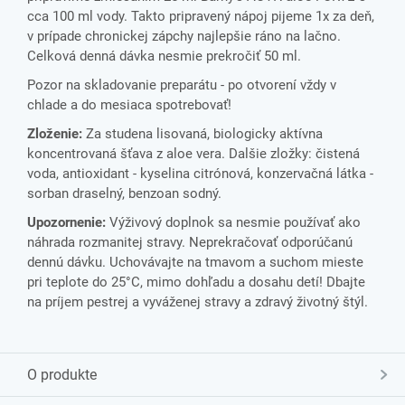
cca 100 ml vody. Takto pripravený nápoj pijeme 1x za deň,
v prípade chronickej zápchy najlepšie ráno na lačno.
Celková denná dávka nesmie prekročiť 50 ml.
Pozor na skladovanie preparátu - po otvorení vždy v
chlade a do mesiaca spotrebovať!
Zloženie:
Za studena lisovaná, biologicky aktívna
koncentrovaná šťava z aloe vera. Dalšie zložky: čistená
voda, antioxidant - kyselina citrónová, konzervačná látka -
sorban draselný, benzoan sodný.
Upozornenie:
Výživový doplnok sa nesmie používať ako
náhrada rozmanitej stravy. Neprekračovať odporúčanú
dennú dávku. Uchovávajte na tmavom a suchom mieste
pri teplote do 25°C, mimo dohľadu a dosahu detí! Dbajte
na príjem pestrej a vyváženej stravy a zdravý životný štýl.
O produkte