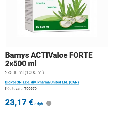
Barnys ACTIValoe FORTE
2x500 ml
2x500 ml (1000 ml)
BioPol GN s.r.o. div. Pharma United Ltd. (CAN)
Kód tovaru:
T00970
23,17 €
s dph