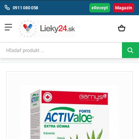
0911 080 058
eRecept
Magazín