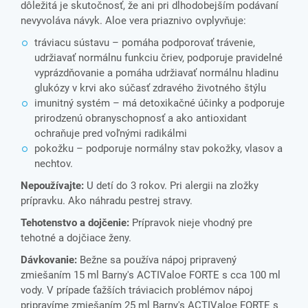
dôležitá je skutočnosť, že ani pri dlhodobejším podávaní
nevyvoláva návyk. Aloe vera priaznivo ovplyvňuje:
tráviacu sústavu – pomáha podporovať trávenie,
udržiavať normálnu funkciu čriev, podporuje pravidelné
vyprázdňovanie a pomáha udržiavať normálnu hladinu
glukózy v krvi ako súčasť zdravého životného štýlu
imunitný systém – má detoxikačné účinky a podporuje
prirodzenú obranyschopnosť a ako antioxidant
ochraňuje pred voľnými radikálmi
pokožku – podporuje normálny stav pokožky, vlasov a
nechtov.
Nepoužívajte:
U detí do 3 rokov. Pri alergii na zložky
prípravku. Ako náhradu pestrej stravy.
Tehotenstvo a dojčenie:
Prípravok nieje vhodný pre
tehotné a dojčiace ženy.
Dávkovanie:
Bežne sa používa nápoj pripravený
zmiešaním 15 ml Barny's ACTIValoe FORTE s cca 100 ml
vody. V prípade ťažších tráviacich problémov nápoj
pripravíme zmiešaním 25 ml Barny's ACTIValoe FORTE s