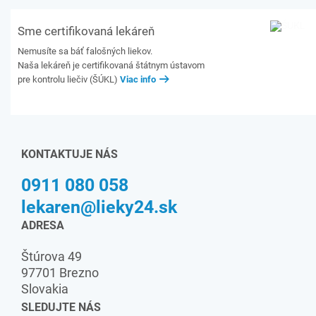
Sme certifikovaná lekáreň
Nemusíte sa báť falošných liekov.
Naša lekáreň je certifikovaná štátnym ústavom
pre kontrolu liečiv (ŠÚKL)
Viac info
KONTAKTUJE NÁS
0911 080 058
lekaren@lieky24.sk
ADRESA
Štúrova 49
97701 Brezno
Slovakia
SLEDUJTE NÁS