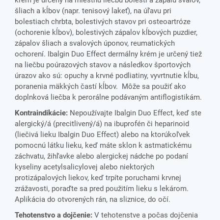
krém je určený na miestnu liečbu bolesti a zápalu svalov,
šliach a kĺbov (napr. tenisový lakeť), na úľavu pri
bolestiach chrbta, bolestivých stavov pri osteoartróze
(ochorenie kĺbov), bolestivých zápalov kĺbových puzdier,
zápalov šliach a svalových úponov, reumatických
ochorení. Ibalgin Duo Effect dermálny krém je určený tiež
na liečbu poúrazových stavov a následkov športových
úrazov ako sú: opuchy a krvné podliatiny, vyvrtnutie kĺbu,
poranenia mäkkých častí kĺbov. Môže sa použiť ako
doplnková liečba k perorálne podávaným antiflogistikám.
Kontraindikácie:
Nepoužívajte Ibalgin Duo Effect, keď ste
alergický/á (precitlivený/á) na ibuprofén či heparinoid
(liečivá lieku Ibalgin Duo Effect) alebo na ktorúkoľvek
pomocnú látku lieku, keď máte sklon k astmatickému
záchvatu, žihľavke alebo alergickej nádche po podaní
kyseliny acetylsalicylovej alebo niektorých
protizápalových liekov, keď trpíte poruchami krvnej
zrážavosti, poraďte sa pred použitím lieku s lekárom.
Aplikácia do otvorených rán, na sliznice, do očí.
Tehotenstvo a dojčenie:
V tehotenstve a počas dojčenia