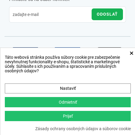
ODOSLAŤ
×
Táto webová stránka používa súbory cookie pre zabezpečenie
nevyhnutnej funkcionality e-shopu, štatistické a marketingové
účely. Súhlasíte s ich používaním a spracovaním príslušných
osobných údajov?
Nastaviť
Odmietniť
Prijať
Copyright © 2012 − 2026
Zásady ochrany osobných údajov a súborov cookie
webdesign
,
ppc
›
netsuccess.sk