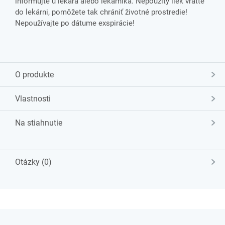
informujte u lekára alebo lekárnika. Nepoužitý liek vráťte
do lekárni, pomôžete tak chrániť životné prostredie!
Nepoužívajte po dátume exspirácie!
O produkte
Vlastnosti
Na stiahnutie
Otázky (0)