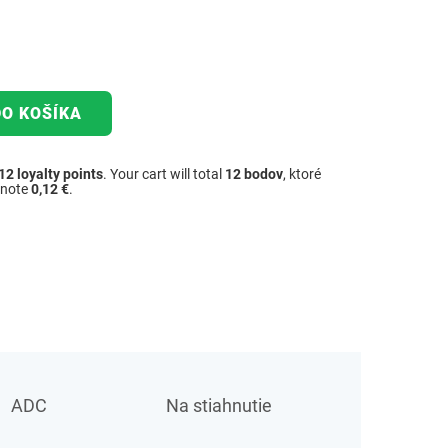
DO KOŠÍKA
12
loyalty points
. Your cart will total
12
bodov
, ktoré
dnote
0,12 €
.
ADC
Na stiahnutie