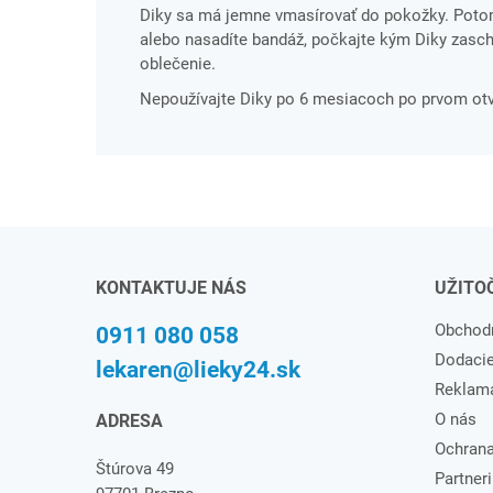
Diky sa má jemne vmasírovať do pokožky. Potom
alebo nasadíte bandáž, počkajte kým Diky zaschn
oblečenie.
Nepoužívajte Diky po 6 mesiacoch po prvom otv
KONTAKTUJE NÁS
UŽITO
Obchod
0911 080 058
Dodaci
lekaren@lieky24.sk
Reklam
O nás
ADRESA
Ochrana
Štúrova 49
Partneri