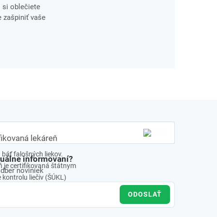
si oblečiete
 zašpiniť vaše
fikovaná lekáreň
báť falošných liekov.
tuálne informovaní?
 je certifikovaná štátnym
odber noviniek
kontrolu liečiv (ŠÚKL)
ODOSLAŤ