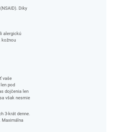
 (NSAID). Diky
li alergickú
, kožnou
ť vaše
 len pod
as dojčenia len
 sa však nesmie
ch 3-krát denne.
e. Maximálna