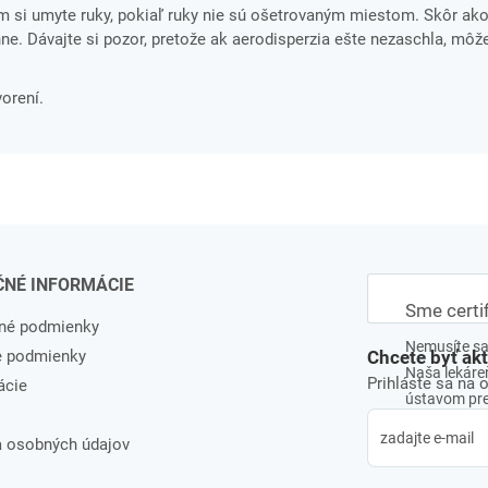
 si umyte ruky, pokiaľ ruky nie sú ošetrovaným miestom. Skôr ako 
e. Dávajte si pozor, pretože ak aerodisperzia ešte nezaschla, môže
orení.
ČNÉ INFORMÁCIE
Sme certi
né podmienky
Nemusíte sa 
e podmienky
Chcete byť ak
Naša lekáreň
Prihláste sa na 
ácie
ústavom pre 
 osobných údajov