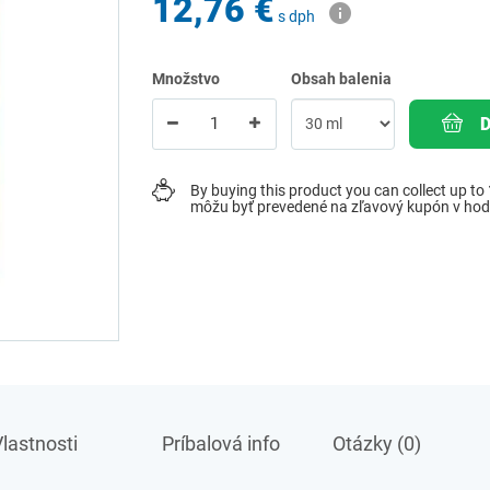
12,76 €
s dph
Množstvo
Obsah balenia
By buying this product you can collect up to
môžu byť prevedené na zľavový kupón v ho
lastnosti
Príbalová info
Otázky (0)