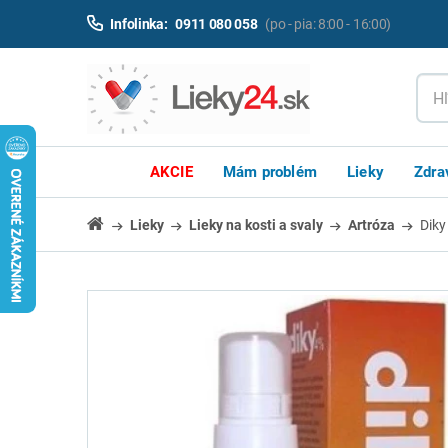
Infolinka:
0911 080 058
(po - pia: 8:00 - 16:00)
AKCIE
Mám problém
Lieky
Zdra
Lieky
Lieky na kosti a svaly
Artróza
Diky