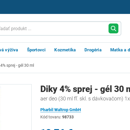
vá výživa
Športovci
Kozmetika
Drogéria
Matka a d
 4% sprej - gél 30 ml
Diky 4% sprej - gél 30 
aer deo (30 ml fľ. skl. s dávkovačom) 1
Pharbil Waltrop GmbH
Kód tovaru:
98733