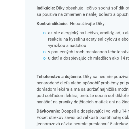
Indikácie:
Diky obsahuje liečivo sodnú soľ diklof
sa používa na zmiernenie náhlej bolesti a opuchu
Kontraindikácie:
Nepoužívajte Diky:
ak ste alergický na liečivo, arašidy, sóju 
reakciu na kyselinu acetylsalicylovú aleb
vyrážkou a nádchou
v posledných troch mesiacoch tehotenstva,
u detí a dospievajúcich mladších ako 14 r
Tehotenstvo a dojčenie
: Diky sa nesmie použív
nenarodené dieťa alebo spôsobiť problémy pri p
dohľadom lekára a má sa udržať najnižšia možná
pod dohľadom lekára, pretože sodná soľ diklo
nanášať na prsníky dojčiacich matiek ani na ži
Dávkovanie:
Dospelí a dospievajúci vo veku 14 r
Počet strekov závisí od veľkosti postihnutej o
jednorazová dávka nesmie presiahnuť 5 strekov