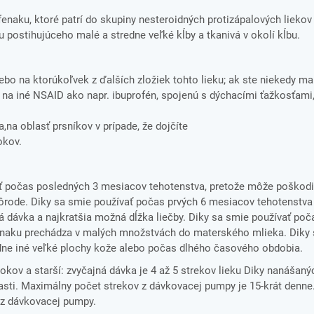
enaku, ktoré patrí do skupiny nesteroidných protizápalových liekov
 postihujúceho malé a stredne veľké kĺby a tkanivá v okolí kĺbu.
alebo na ktorúkoľvek z ďalších zložiek tohto lieku; ak ste niekedy ma
o na iné NSAID ako napr. ibuprofén, spojenú s dýchacími ťažkosťami
na oblasť prsníkov v prípade, že dojčíte
okov.
ať počas posledných 3 mesiacov tehotenstva, pretože môže poškodi
ôrode. Diky sa smie používať počas prvých 6 mesiacov tehotenstva
 dávka a najkratšia možná dĺžka liečby. Diky sa smie používať poč
fenaku prechádza v malých množstvách do materského mlieka. Diky
adne iné veľké plochy kože alebo počas dlhého časového obdobia.
okov a starší: zvyčajná dávka je 4 až 5 strekov lieku Diky nanášaný
blasti. Maximálny počet strekov z dávkovacej pumpy je 15-krát denn
 z dávkovacej pumpy.