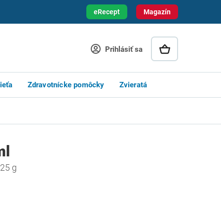
eRecept
Magazín
Prihlásiť sa
ieťa
Zdravotnícke pomôcky
Zvieratá
ml
x25 g