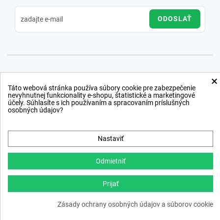
ODOSLAŤ
×
Táto webová stránka používa súbory cookie pre zabezpečenie
nevyhnutnej funkcionality e-shopu, štatistické a marketingové
účely. Súhlasíte s ich používaním a spracovaním príslušných
osobných údajov?
Nastaviť
Odmietniť
Prijať
Copyright © 2012 − 2026
Zásady ochrany osobných údajov a súborov cookie
webdesign
,
ppc
›
netsuccess.sk