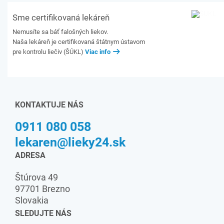
Sme certifikovaná lekáreň
Nemusíte sa báť falošných liekov.
Naša lekáreň je certifikovaná štátnym ústavom
pre kontrolu liečiv (ŠÚKL)
Viac info
KONTAKTUJE NÁS
0911 080 058
lekaren@lieky24.sk
ADRESA
Štúrova 49
97701 Brezno
Slovakia
SLEDUJTE NÁS