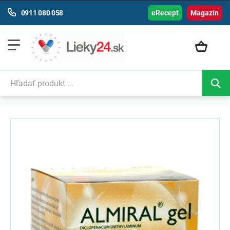
0911 080 058
eRecept
Magazín