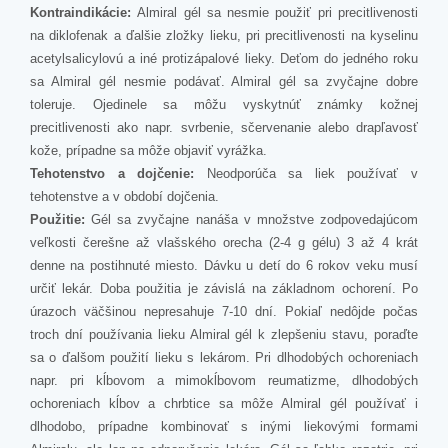
Kontraindikácie:
Almiral gél sa nesmie použiť pri precitlivenosti
na diklofenak a ďalšie zložky lieku, pri precitlivenosti na kyselinu
acetylsalicylovú a iné protizápalové lieky. Deťom do jedného roku
sa Almiral gél nesmie podávať. Almiral gél sa zvyčajne dobre
toleruje. Ojedinele sa môžu vyskytnúť známky kožnej
precitlivenosti ako napr. svrbenie, sčervenanie alebo drapľavosť
kože, prípadne sa môže objaviť vyrážka.
Tehotenstvo a dojčenie:
Neodporúča sa liek používať v
tehotenstve a v období dojčenia.
Použitie:
Gél sa zvyčajne nanáša v množstve zodpovedajúcom
veľkosti čerešne až vlašského orecha (2-4 g gélu) 3 až 4 krát
denne na postihnuté miesto. Dávku u detí do 6 rokov veku musí
určiť lekár. Doba použitia je závislá na základnom ochorení. Po
úrazoch väčšinou nepresahuje 7-10 dní. Pokiaľ nedôjde počas
troch dní používania lieku Almiral gél k zlepšeniu stavu, poraďte
sa o ďalšom použití lieku s lekárom. Pri dlhodobých ochoreniach
napr. pri kĺbovom a mimokĺbovom reumatizme, dlhodobých
ochoreniach kĺbov a chrbtice sa môže Almiral gél používať i
dlhodobo, prípadne kombinovať s inými liekovými formami