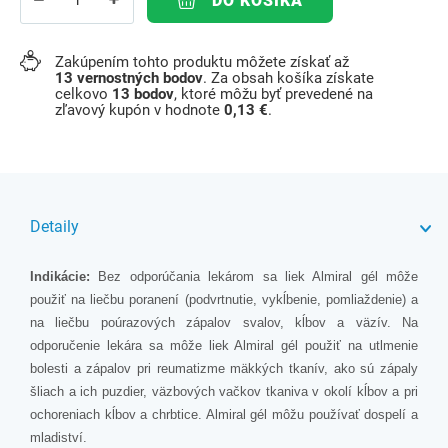
DO KOŠÍKA
Zakúpením tohto produktu môžete získať až
13
vernostných bodov
. Za obsah košíka získate
celkovo
13
bodov
, ktoré môžu byť prevedené na
zľavový kupón v hodnote
0,13 €
.
Detaily
Indikácie:
Bez odporúčania lekárom sa liek Almiral gél môže
použiť na liečbu poranení (podvrtnutie, vykĺbenie, pomliaždenie) a
na liečbu poúrazových zápalov svalov, kĺbov a väzív. Na
odporučenie lekára sa môže liek Almiral gél použiť na utlmenie
bolesti a zápalov pri reumatizme mäkkých tkanív, ako sú zápaly
šliach a ich puzdier, väzbových vačkov tkaniva v okolí kĺbov a pri
ochoreniach kĺbov a chrbtice. Almiral gél môžu používať dospelí a
mladiství.