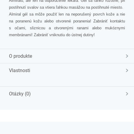
Almiralu, ale len na odporučenie lekára. Gél sa ľahko rozotrie, pri
postihnutí svalov sa vtiera ľahkou masážou na postihnuté miesto.
Almiral gél sa môže použiť len na neporušený povrch kože a nie
na poranenú kožu alebo otvorené poranenia! Zabrániť kontaktu
s očami, sliznicou a otvorenými ranami alebo mukóznymi
membránami! Zabrániť vniknutiu do ústnej dutiny!
O produkte
Vlastnosti
Otázky (0)